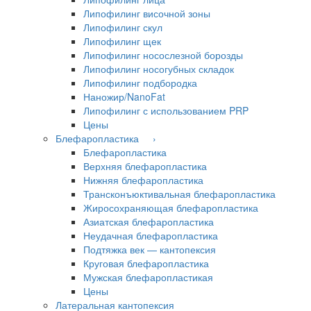
Липофилинг височной зоны
Липофилинг скул
Липофилинг щек
Липофилинг носослезной борозды
Липофилинг носогубных складок
Липофилинг подбородка
Наножир/NanoFat
Липофилинг с использованием PRP
Цены
Блефаропластика ›
Блефаропластика
Верхняя блефаропластика
Нижняя блефаропластика
Трансконъюктивальная блефаропластика
Жиросохраняющая блефаропластика
Азиатская блефаропластика
Неудачная блефаропластика
Подтяжка век — кантопексия
Круговая блефаропластика
Мужская блефаропластикая
Цены
Латеральная кантопексия