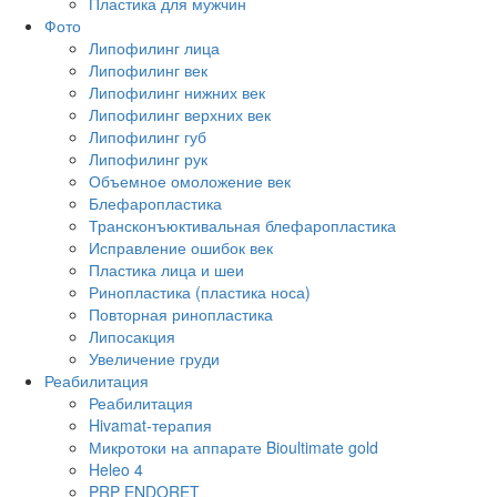
Пластика для мужчин
Фото
Липофилинг лица
Липофилинг век
Липофилинг нижних век
Липофилинг верхних век
Липофилинг губ
Липофилинг рук
Объемное омоложение век
Блефаропластика
Трансконъюктивальная блефаропластика
Исправление ошибок век
Пластика лица и шеи
Ринопластика (пластика носа)
Повторная ринопластика
Липосакция
Увеличение груди
Реабилитация
Реабилитация
Hivamat-терапия
Микротоки на аппарате Bioultimate gold
Heleo 4
PRP ENDORET