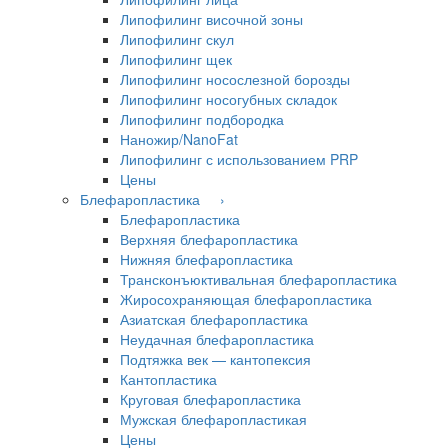
Липофилинг височной зоны
Липофилинг скул
Липофилинг щек
Липофилинг носослезной борозды
Липофилинг носогубных складок
Липофилинг подбородка
Наножир/NanoFat
Липофилинг с использованием PRP
Цены
Блефаропластика ›
Блефаропластика
Верхняя блефаропластика
Нижняя блефаропластика
Трансконъюктивальная блефаропластика
Жиросохраняющая блефаропластика
Азиатская блефаропластика
Неудачная блефаропластика
Подтяжка век — кантопексия
Кантопластика
Круговая блефаропластика
Мужская блефаропластикая
Цены