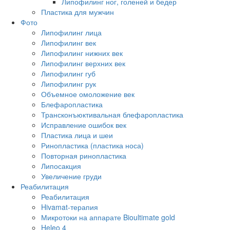
Липофилинг ног, голеней и бедер
Пластика для мужчин
Фото
Липофилинг лица
Липофилинг век
Липофилинг нижних век
Липофилинг верхних век
Липофилинг губ
Липофилинг рук
Объемное омоложение век
Блефаропластика
Трансконъюктивальная блефаропластика
Исправление ошибок век
Пластика лица и шеи
Ринопластика (пластика носа)
Повторная ринопластика
Липосакция
Увеличение груди
Реабилитация
Реабилитация
Hivamat-терапия
Микротоки на аппарате Bioultimate gold
Heleo 4