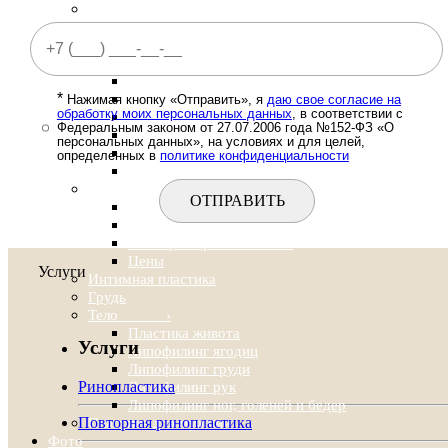
Латеральная кантопексия
Пластика лица ›
Пластика лица
Подтяжка MACS-Lift
Подтяжка SMAS
*
Нитевой лифтинг Silhouette-Lift
Нажимая кнопку «Отправить», я
даю свое согласие на
обработку моих персональных данных
, в соответствии с
Подтяжка шеи
Федеральным законом от 27.07.2006 года №152-ФЗ «О
Пластика, подтяжка средней зоны лица
персональных данных», на условиях и для целей,
Подтяжка лба и бровей
определенных в
политике конфиденциальности
Цены
Ринопластика ›
Ринопластика
Септопластика
Повторная ринопластика
Цены
Услуги
Интимная пластика
Грудь
Тело ›
Пластика живота
Услуги
Липофилинг ягодиц
Липофилинг груди
Ринопластика
Липофилинг рук
Липофилинг ног, голеней и бедер
Повторная ринопластика
Пластика для мужчин
Фото