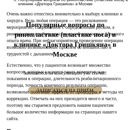
клинике «Доктора Гришкяна» в Москве
Очень важно отнестись внимательно к выбору клиники и
хирурга. Ведь любая операция — это рискованное
Популярные вопросы по
мероприятие, сопряженное с определенным риском, а
ринопластике (пластике носа) в
ринопластика требует максимальной точности и большого
опыта врача. При неблагоприятном проведении операции
клинике «Доктора Гришкяна» в
возможно возникновение проблем со внешностью и
Москве
трудностей с дыханием.
Естественно, что у пациентов возникает множество
вопросов, которые касаются таких моментов, как
Запишитесь на консультацию уже сейчас!
показания к операции, длительность реабилитационного
периода, точность конечного результата операции,
ЗАПИСАТЬСЯ НА ПРИЁМ
возможные побочные эффекты от процедуры и методы их
коррекции. Отвечать на них приходится много и часто,
поэтому мы стараемся предложить нашим пациентам
большое количество информации на страницах нашего
сайта.