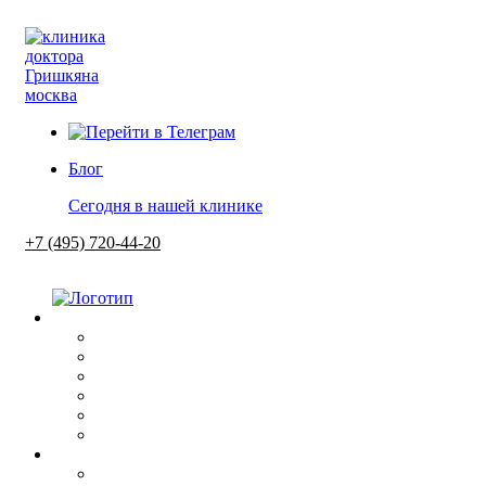
Блог
Сегодня в нашей клинике
+7 (495) 720-44-20
О докторе
О докторе
Образование
Научные достижения
Участия в международных конгрессах
Выступления на международных конгрессах
Представительство в международных организациях
Хирургия
Липофилинг ›