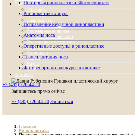
Повторная ринопластика. Фоторепортаж
Пациенту
О клинике
Ринопластика хирург
Лицензии
Специалисты
Исправление неудачной ринопластики
Отзывы пациентов
Популярные вопросы
Анатомия носа
Подготовка к операции
Иногороднему пациенту
Оперативные доступы в ринопластике
Список анализов
Стационар
Трансплантация носа
Наркоз
Видео
Фоторепортаж о конкурсе в клинике
Блог
Контакты
+7 (495) 720-44-20
Запишитесь прямо сейчас
+7 (495) 720-44-20
Записаться
Главная
Ринопластика
Популярные вопросы по ринопластике (пластике носа) в