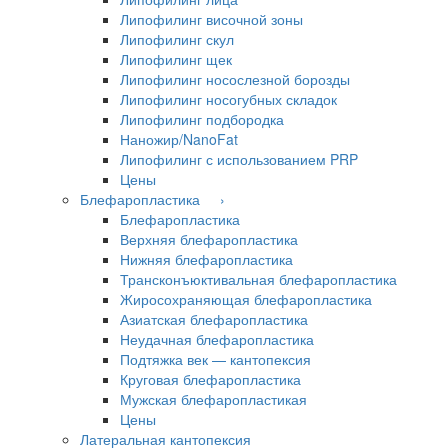
Липофилинг височной зоны
Липофилинг скул
Липофилинг щек
Липофилинг носослезной борозды
Липофилинг носогубных складок
Липофилинг подбородка
Наножир/NanoFat
Липофилинг с использованием PRP
Цены
Блефаропластика ›
Блефаропластика
Верхняя блефаропластика
Нижняя блефаропластика
Трансконъюктивальная блефаропластика
Жиросохраняющая блефаропластика
Азиатская блефаропластика
Неудачная блефаропластика
Подтяжка век — кантопексия
Круговая блефаропластика
Мужская блефаропластикая
Цены
Латеральная кантопексия