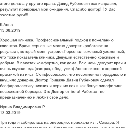
этого делала у другого врача. Давид Рубенович все исправил,
результат превзошел мои ожидания. Спасибо доктор!!! У Вас
золотые руки!!!
К.Анна
13.08.2019
Хорошая клиника. Профессиональный подход к пожеланию
клиентов. Врачи серьезные можно доверять работают на
результат, который меня устроил.Персонал вежливый ухоженный,
что тоже показатель клиники. Девушки естественно красивые и
добрые. В палатах комфортно, как дома. Всю ночь дежурит врач и
очень вкусная еда(завтрак, обед, ужин) Анестезиолог с хорошей
практикой из инст. Склифосовского, что несомненно порадовало и
внушило доверие. Доктор Гришкян Давид Рубенович сделал
блефаропластику нижних и верхних век и как бонус липофилинг
носослезной борозды. Это Доктор от Бога! Работает по
предназначению и любит своё дело.
Ирина Владимировна Р.
13.03.2019
Три года я собиралась на операцию, приехала из г. Самара. Я
очень долго и тщательно выбирала клинику и врача, и очень рада,