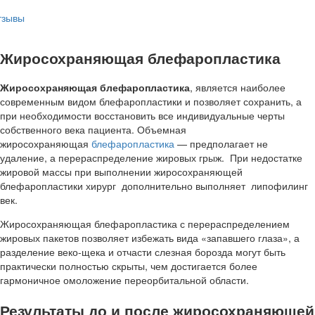
тзывы
Жиросохраняющая блефаропластика
Жиросохраняющая блефаропластика
, является наиболее
современным видом блефаропластики и позволяет сохранить, а
при необходимости восстановить все индивидуальные черты
собственного века пациента. Объемная
жиросохраняющая
блефаропластика
— предполагает не
удаление, а перераспределение жировых грыж. При недостатке
жировой массы при выполнении жиросохраняющей
блефаропластики хирург дополнительно выполняет липофилинг
век.
Жиросохраняющая блефаропластика с перераспределением
жировых пакетов позволяет избежать вида «запавшего глаза», а
разделение веко-щека и отчасти слезная борозда могут быть
практически полностью скрыты, чем достигается более
гармоничное омоложение переорбитальной области.
Результаты до и после жиросохраняющей