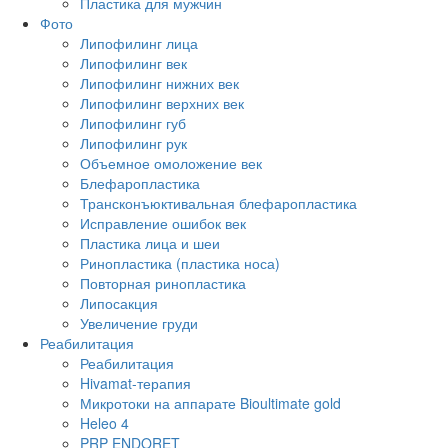
Пластика для мужчин
Фото
Липофилинг лица
Липофилинг век
Липофилинг нижних век
Липофилинг верхних век
Липофилинг губ
Липофилинг рук
Объемное омоложение век
Блефаропластика
Трансконъюктивальная блефаропластика
Исправление ошибок век
Пластика лица и шеи
Ринопластика (пластика носа)
Повторная ринопластика
Липосакция
Увеличение груди
Реабилитация
Реабилитация
Hivamat-терапия
Микротоки на аппарате Bioultimate gold
Heleo 4
PRP ENDORET