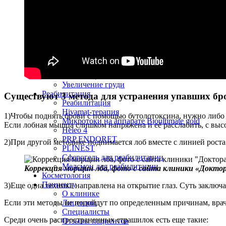
Липофилинг рук
Объемное омоложение век
Блефаропластика
Трансконъюктивальная блефаропластика
Исправление ошибок век
Пластика лица и шеи
Ринопластика (пластика носа)
Повторная ринопластика
Липосакция
Увеличение груди
Реабилитация
Существуют 3 метода для устранения упавших бр
Реабилитация
Hivamat-терапия
1)Чтобы поднять брови с помощью бутолотоксина, нужно либо о
Микротоки на аппарате Bioultimate gold
Если лобная мышца слишком напряжена и её расслабить, с высок
Heleo 4
PRP ENDORET
2)При другой методике поднимается лоб вместе с линией роста 
PLINEST
Сферогель для реабилитации
Мелсмон для реабилитации
Коррекция морщин лба, фото с сайта клиники «Докто
Косметология
Пациенту
3)Еще одна техника направлена на открытие глаз. Суть заключа
О клинике
Если эти методы не подойдут по определенным причинам, вра
Лицензии
Специалисты
Среди очень распространенных страшилок есть еще такие:
Отзывы пациентов