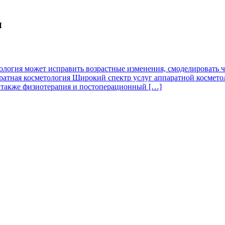
и
гия может исправить возрастные изменения, смоделировать чер
аратная косметология Широкий спектр услуг аппаратной космето
 а также физиотерапия и постоперационный […]