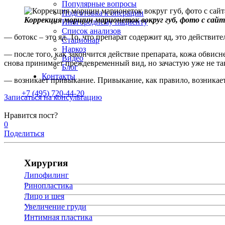
Популярные вопросы
Подготовка к операции
Коррекция морщин марионеток вокруг губ, фото с сай
Иногороднему пациенту
Список анализов
— ботокс – это яд. То, что препарат содержит яд, это действит
Стационар
Наркоз
— после того, как закончится действие препарата, кожа обвисн
Видео
снова принимает преждевременный вид, но зачастую уже не та
Блог
Контакты
— возникает привыкание. Привыкание, как правило, возникает 
+7 (495) 720-44-20
Записаться на консультацию
Нравится пост?
0
Поделиться
Хирургия
Липофилинг
Ринопластика
Лицо и шея
Увеличение груди
Интимная пластика