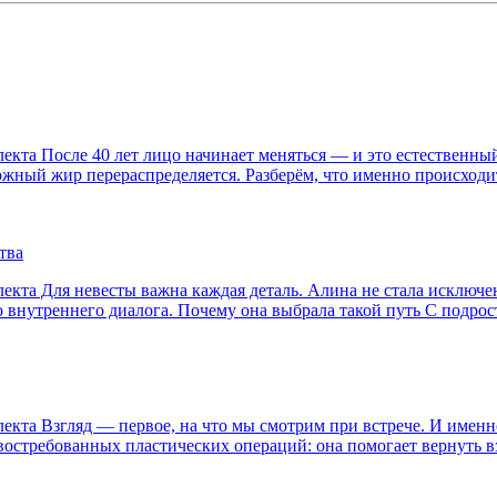
та После 40 лет лицо начинает меняться — и это естественный 
дкожный жир перераспределяется. Разберём, что именно происход
тва
кта Для невесты важна каждая деталь. Алина не стала исключен
о внутреннего диалога. Почему она выбрала такой путь С подро
та Взгляд — первое, на что мы смотрим при встрече. И именно 
стребованных пластических операций: она помогает вернуть взг