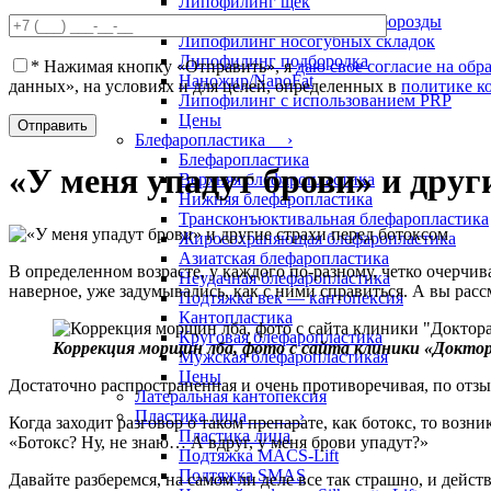
Липофилинг щек
Липофилинг носослезной борозды
Липофилинг носогубных складок
Липофилинг подбородка
*
Нажимая кнопку «Отправить», я
даю свое согласие на об
Наножир/NanoFat
данных», на условиях и для целей, определенных в
политике к
Липофилинг с использованием PRP
Цены
Блефаропластика ›
Блефаропластика
«У меня упадут брови» и друг
Верхняя блефаропластика
Нижняя блефаропластика
Трансконъюктивальная блефаропластика
Жиросохраняющая блефаропластика
Азиатская блефаропластика
В определенном возрасте, у каждого по-разному, четко очерчи
Неудачная блефаропластика
наверное, уже задумывались, как с ними справиться. А вы расс
Подтяжка век — кантопексия
Кантопластика
Круговая блефаропластика
Коррекция морщин лба, фото с сайта клиники «Докто
Мужская блефаропластикая
Цены
Достаточно распространенная и очень противоречивая, по отз
Латеральная кантопексия
Пластика лица ›
Когда заходит разговор о таком препарате, как ботокс, то возн
Пластика лица
«Ботокс? Ну, не знаю… А вдруг, у меня брови упадут?»
Подтяжка MACS-Lift
Подтяжка SMAS
Давайте разберемся, на самом ли деле все так страшно, и дейс