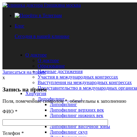
Блог
Сегодня в нашей клинике
О докторе
О докторе
Образование
Научные достижения
Записаться на прием
Участия в международных конгрессах
x
Выступления на международных конгрессах
Представительство в международных организ
Запись на прием
Хирургия
Липофилинг ›
Поля, помеченные символом
*
, обязательны к заполнению
Липофилинг
Липофилинг верхних век
ФИО
*
Липофилинг нижних век
Липофилинг лица
Липофилинг височной зоны
Липофилинг скул
Телефон
*