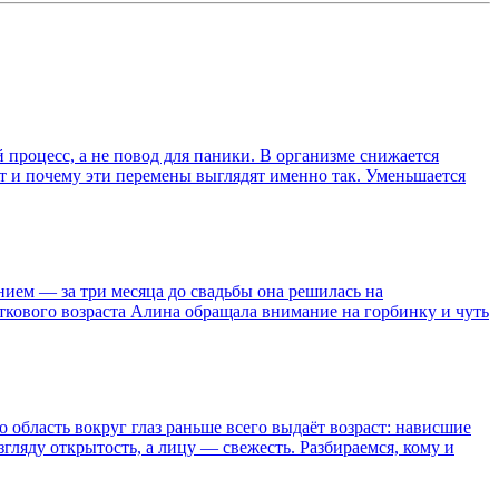
процесс, а не повод для паники. В организме снижается
ит и почему эти перемены выглядят именно так. Уменьшается
ием — за три месяца до свадьбы она решилась на
сткового возраста Алина обращала внимание на горбинку и чуть
область вокруг глаз раньше всего выдаёт возраст: нависшие
ляду открытость, а лицу — свежесть. Разбираемся, кому и