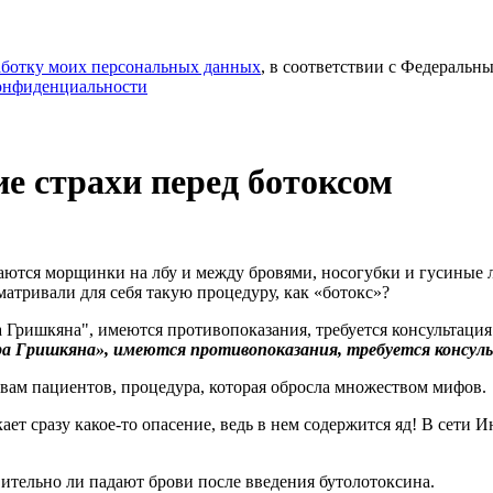
работку моих персональных данных
, в соответствии с Федеральн
онфиденциальности
ие страхи перед ботоксом
ваются морщинки на лбу и между бровями, носогубки и гусиные 
матривали для себя такую процедуру, как «ботокс»?
ра Гришкяна», имеются противопоказания, требуется консул
ывам пациентов, процедура, которая обросла множеством мифов.
икает сразу какое-то опасение, ведь в нем содержится яд! В сет
твительно ли падают брови после введения бутолотоксина.