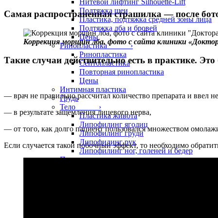
Нитевой лифтинг Silhouette-Lift
Подтяжка шеи
Самая распространенная страшилка — после бото
Пластика, подтяжка средней зоны лица
Подтяжка лба и бровей
Цены
Коррекция морщин лба, фото с сайта клиники «Докто
Ринопластика ›
Ринопластика
Такие случаи действительно есть в практике. Это 
Септопластика
Повторная ринопластика
Цены
traditionrolex.com
Интимная пластика
— врач не правильно рассчитал количество препарата и ввел не
Грудь
Тело ›
— в результате защемления лицевого нерва,
Пластика живота
Липофилинг ягодиц
— от того, как долго пациент пользовался множеством омола
Липофилинг груди
Липофилинг рук
Если случается такой побочный эффект, то необходимо обратит
Липофилинг ног, голеней и бедер
Пластика для мужчин
Фото
Липофилинг лица
Липофилинг век
Липофилинг нижних век
Липофилинг верхних век
Липофилинг губ