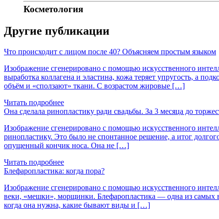
Косметология
Другие публикации
Что происходит с лицом после 40? Объясняем простым языком
Изображение сгенерировано с помощью искусственного интеллек
выработка коллагена и эластина, кожа теряет упругость, а по
объём и «сползают» ткани. С возрастом жировые […]
Читать подробнее
Она сделала ринопластику ради свадьбы. За 3 месяца до торжес
Изображение сгенерировано с помощью искусственного интелле
ринопластику. Это было не спонтанное решение, а итог долгог
опущенный кончик носа. Она не […]
Читать подробнее
Блефаропластика: когда пора?
Изображение сгенерировано с помощью искусственного интеллек
веки, «мешки», морщинки. Блефаропластика — одна из самых во
когда она нужна, какие бывают виды и […]