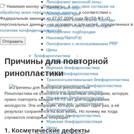
Липофилинг височной зоны
*
Нажимая кнопку «Отправить», я
даю свое согласие на
Липофилинг скул
обработку моих персональных данных
, в соответствии с
Липофилинг щек
Федеральным законом от 27.07.2006 года №152-ФЗ «О
Липофилинг носослезной борозды
персональных данных», на условиях и для целей, определенных в
Липофилинг носогубных складок
политике конфиденциальности
Липофилинг подбородка
Наножир/NanoFat
Липофилинг с использованием PRP
Цены
Блефаропластика ›
Причины для повторной
Блефаропластика
Верхняя блефаропластика
ринопластики
Нижняя блефаропластика
Трансконъюктивальная блефаропластика
Жиросохраняющая блефаропластика
Азиатская блефаропластика
Ринопластика не относится к возрастным операциям, которую
Неудачная блефаропластика
нужно повторять каждые 10-15 лет для поддержания
Подтяжка век — кантопексия
молодости. Эта операция, которую делают один раз, а её
Кантопластика
результат сохраняется на всю жизнь. Но почему же тогда
Круговая блефаропластика
случаются повторные операции?
Мужская блефаропластикая
Цены
1. Косметические дефекты
Латеральная кантопексия