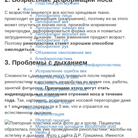
Пластика для мужчин
Фото
С возрастом меняются все костно-хрящевые ткани,
Липофилинг лица
происходит их резорбция (разрушение), поэтому из-за этого
Липофилинг век
может опуститься кончик носа, произойти искривление
Липофилинг нижних век
перегородки, деформироваться форма носа и появиться
Липофилинг верхних век
затрудненное дыхание. Такие изменения придают возраст.
Липофилинг губ
Поэтому
ринопластика станет хорошим способом
Липофилинг рук
омолодиться.
Объемное омоложение век
Блефаропластика
3. Проблемы с дыханием
Трансконъюктивальная блефаропластика
Исправление ошибок век
Сложности с дыханием могут появиться после первой
Пластика лица и шеи
ринопластики и доставить неудобства во время сна, работы,
Ринопластика (пластика носа)
занятий фитнесом.
Причинами этого могут стать
Повторная ринопластика
индивидуальные изменения строения носа в течение
Липосакция
года.
Так, например, искривление носовой перегородки даже
Увеличение груди
в 1 мм может перерасти в 3 мм, что и отразится на
Реабилитация
естественном дыхании.
Реабилитация
Hivamat-терапия
Микротоки на аппарате Bioultimate gold
Heleo 4