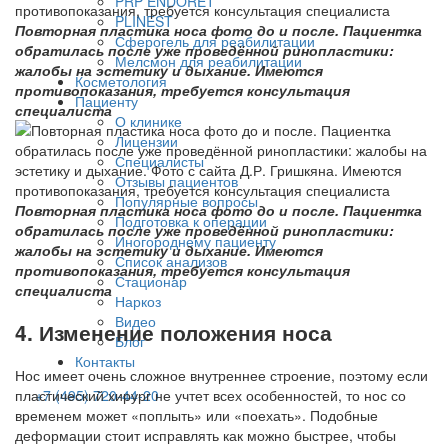
PRP ENDORET
PLINEST
Повторная пластика носа фото до и после. Пациентка
Сферогель для реабилитации
обратилась после уже проведённой ринопластики:
Мелсмон для реабилитации
жалобы на эстетику и дыхание. Имеются
Косметология
противопоказания, требуется консультация
Пациенту
специалиста
О клинике
Лицензии
Специалисты
Отзывы пациентов
Популярные вопросы
Повторная пластика носа фото до и после. Пациентка
Подготовка к операции
обратилась после уже проведённой ринопластики:
Иногороднему пациенту
жалобы на эстетику и дыхание. Имеются
Список анализов
противопоказания, требуется консультация
Стационар
специалиста
Наркоз
Видео
4. Изменение положения носа
Блог
Контакты
Нос имеет очень сложное внутреннее строение, поэтому если
пластический хирург не учтет всех особенностей, то нос со
+7 (495) 720-44-20
временем может «поплыть» или «поехать». Подобные
деформации стоит исправлять как можно быстрее, чтобы