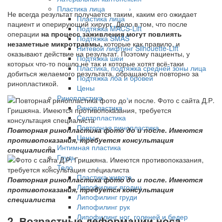
Пластика лица ›
Не всегда результат получается таким, каким его ожидает
Пластика лица
пациент и оперирующий хирург. Дело в том, что после
Подтяжка MACS-Lift
операции
на процесс заживления могут повлиять
Подтяжка SMAS
незаметные микротравмы,
которые как правило, и
Нитевой лифтинг Silhouette-Lift
оказывают действие на результат. Поэтому пациенты, у
Подтяжка шеи
которых что-то пошло не так и которые хотят всё-таки
Пластика, подтяжка средней зоны лица
добиться желаемого результата, обращаются повторно за
Подтяжка лба и бровей
ринопластикой.
Цены
Ринопластика ›
Ринопластика
Септопластика
Повторная ринопластика
Повторная ринопластика фото до и после. Имеются
Цены
противопоказания, требуется консультация
Интимная пластика
специалиста
Грудь
Тело ›
Пластика живота
Повторная ринопластика фото до и после. Имеются
Липофилинг ягодиц
противопоказания, требуется консультация
Липофилинг груди
специалиста
Липофилинг рук
Липофилинг ног, голеней и бедер
2. Возрастные деформации носа