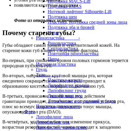
Подтяжка MACS-Lift
появляются кисетные морщины
Подтяжка SMAS
Нитевой лифтинг Silhouette-Lift
Подтяжка шеи
Фото из открытых источников
Пластика, подтяжка средней зоны лица
Подтяжка лба и бровей
Почему стареют губы?
Цены
Ринопластика ›
Ринопластика
Губы обладают самой тонкой и чувствительной кожей. На
Септопластика
старение кожи губ влияют следующие факторы.
Повторная ринопластика
Цены
Во-первых, при снижении уровня половых гормонов теряется
Интимная пластика
природная пухлость губ.
Грудь
Тело ›
Во-вторых, напряжение круговой мышцы рта, которая
Пластика живота
ежедневно сокращается множество раз, приводит к
Липофилинг ягодиц
образованию кисетных морщин, поджиманию губ.
Липофилинг груди
Липофилинг рук
В-третьих, провисание тканей лица под действием
Липофилинг ног, голеней и бедер
гравитации приводит, в том числе, к опущению уголков рта,
Пластика для мужчин
плюс ко всему, с возрастом повышается тонус мышцы,
Фото
опускающей угол рта (DAO).
Липофилинг лица
В-четвёртых, удаление зубов или изменение прикуса,
Липофилинг век
возрастная резорбция костей черепа приводят к западению
Липофилинг нижних век