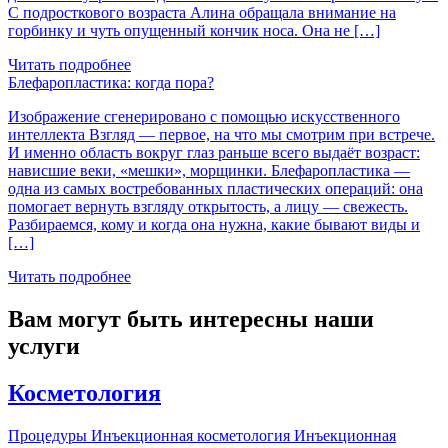
С подросткового возраста Алина обращала внимание на
горбинку и чуть опущенный кончик носа. Она не […]
Читать подробнее
Блефаропластика: когда пора?
Изображение сгенерировано с помощью искусственного
интеллекта Взгляд — первое, на что мы смотрим при встрече.
И именно область вокруг глаз раньше всего выдаёт возраст:
нависшие веки, «мешки», морщинки. Блефаропластика —
одна из самых востребованных пластических операций: она
помогает вернуть взгляду открытость, а лицу — свежесть.
Разбираемся, кому и когда она нужна, какие бывают виды и
[…]
Читать подробнее
Вам могут быть интересны наши
услуги
Косметология
Процедуры Инъекционная косметология Инъекционная