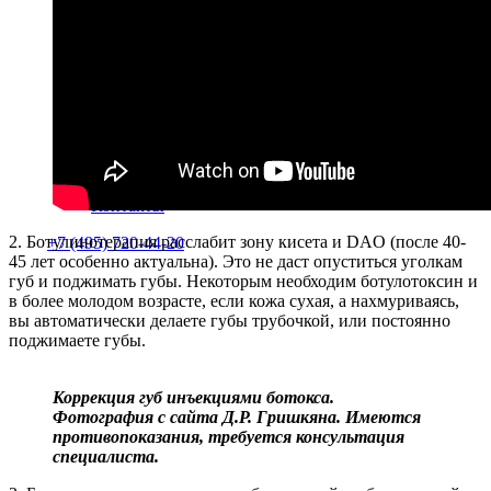
Специалисты
Отзывы пациентов
Популярные вопросы
Подготовка к операции
Иногороднему пациенту
Список анализов
Стационар
Наркоз
Видео
Блог
Контакты
2. Ботулинотерапия расслабит зону кисета и DAO (после 40-
+7 (495) 720-44-20
45 лет особенно актуальна). Это не даст опуститься уголкам
губ и поджимать губы. Некоторым необходим ботулотоксин и
в более молодом возрасте, если кожа сухая, а нахмуриваясь,
вы автоматически делаете губы трубочкой, или постоянно
поджимаете губы.
Коррекция губ инъекциями ботокса.
Фотография с сайта Д.Р. Гришкяна. Имеются
противопоказания, требуется консультация
специалиста.