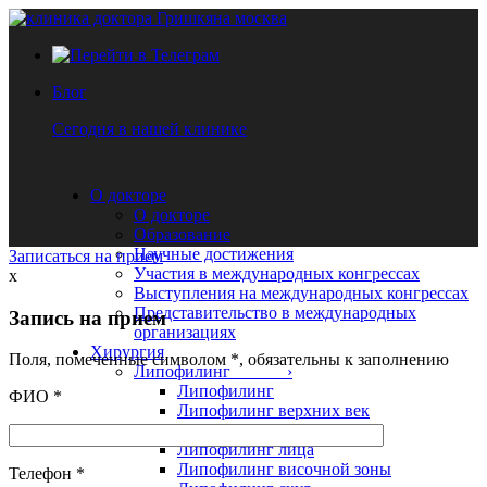
Блог
Сегодня в нашей клинике
О докторе
О докторе
Образование
Научные достижения
Записаться на прием
Участия в международных конгрессах
x
Выступления на международных конгрессах
Представительство в международных
Запись на прием
организациях
Хирургия
Поля, помеченные символом
*
, обязательны к заполнению
Липофилинг ›
Липофилинг
ФИО
*
Липофилинг верхних век
Липофилинг нижних век
Липофилинг лица
Липофилинг височной зоны
Телефон
*