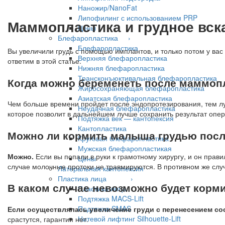
Наножир/NanoFat
Липофилинг с использованием PRP
Маммопластика и грудное вск
Цены
Блефаропластика ›
Блефаропластика
Вы увеличили грудь с помощью имплантов, и только потом у вас
Верхняя блефаропластика
ответим в этой статье.
Нижняя блефаропластика
Трансконъюктивальная блефаропластика
Когда можно беременеть после маммоп
Жиросохраняющая блефаропластика
Азиатская блефаропластика
Чем больше времени пройдет после эндопротезирования, тем л
Неудачная блефаропластика
которое позволит в дальнейшем лучше сохранить результат опер
Подтяжка век — кантопексия
Кантопластика
Можно ли кормить малыша грудью посл
Круговая блефаропластика
Мужская блефаропластикая
Можно.
Если вы попали в руки к грамотному хирургу, и он прав
Цены
случае молочные протоки не травмируются. В противном же случ
Латеральная кантопексия
Пластика лица ›
В каком случае невозможно будет корм
Пластика лица
Подтяжка MACS-Lift
Подтяжка SMAS
Если осуществлялась увеличение груди с перенесением сос
Нитевой лифтинг Silhouette-Lift
срастутся, гарантии нет.