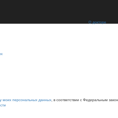
О докторе
ях
ку моих персональных данных
, в соответствии с Федеральным зако
сти