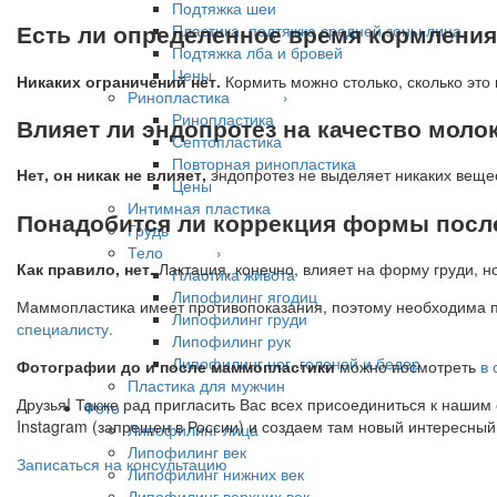
Подтяжка шеи
Есть ли определенное время кормлени
Пластика, подтяжка средней зоны лица
Подтяжка лба и бровей
Цены
Никаких ограничений нет.
Кормить можно столько, сколько это
Ринопластика ›
Ринопластика
Влияет ли эндопротез на качество моло
Септопластика
Повторная ринопластика
Нет, он никак не влияет,
эндопротез не выделяет никаких вещес
Цены
Интимная пластика
Понадобится ли коррекция формы посл
Грудь
Тело ›
Как правило, нет.
Лактация, конечно, влияет на форму груди,
Пластика живота
Липофилинг ягодиц
Маммопластика имеет противопоказания, поэтому необходима пр
Липофилинг груди
специалисту.
Липофилинг рук
Липофилинг ног, голеней и бедер
Фотографии до и после маммопластики
можно посмотреть
в 
Пластика для мужчин
Друзья! Также рад пригласить Вас всех присоединиться к нашим
Фото
Instagram (запрещен в России) и создаем там новый интересный
Липофилинг лица
Липофилинг век
Записаться на консультацию
Липофилинг нижних век
Липофилинг верхних век