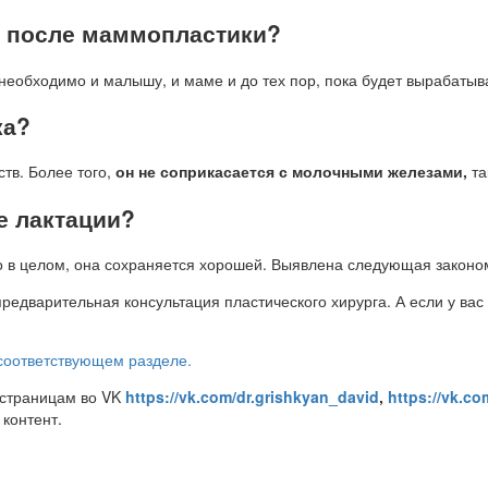
я после маммопластики?
 необходимо и малышу, и маме и до тех пор, пока будет вырабатыв
ка?
тв. Более того,
он не соприкасается с молочными железами,
та
е лактации?
 но в целом, она сохраняется хорошей. Выявлена следующая закон
едварительная консультация пластического хирурга. А если у вас
соответствующем разделе.
 страницам во VK
https://vk.com/dr.grishkyan_david
,
https://vk.co
 контент.