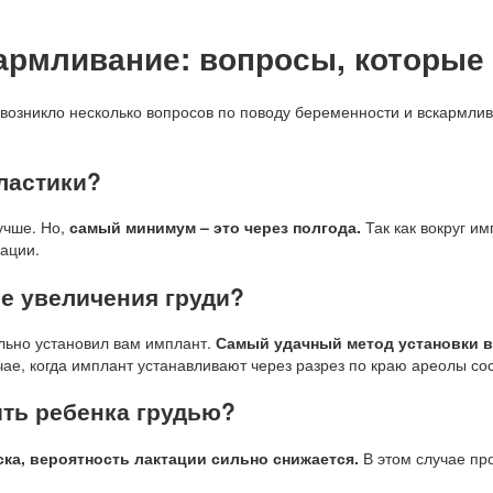
армливание: вопросы, которые
 возникло несколько вопросов по поводу беременности и вскармли
ластики?
учше. Но,
самый минимум – это через полгода.
Так как вокруг и
ации.
е увеличения груди?
ильно установил вам имплант.
Самый удачный метод установки в
ае, когда имплант устанавливают через разрез по краю ареолы со
ить ребенка грудью?
ка, вероятность лактации сильно снижается.
В этом случае про