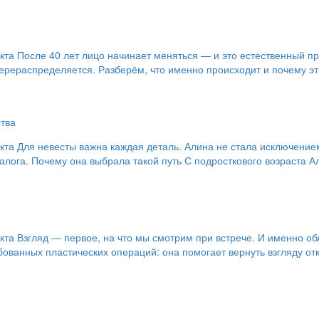
а После 40 лет лицо начинает меняться — и это естественный про
 перераспределяется. Разберём, что именно происходит и почему 
ства
та Для невесты важна каждая деталь. Алина не стала исключением
иалога. Почему она выбрала такой путь С подросткового возраста 
а Взгляд — первое, на что мы смотрим при встрече. И именно обла
анных пластических операций: она помогает вернуть взгляду откр