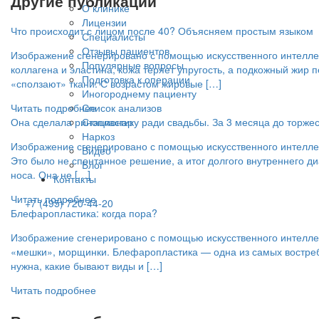
Другие публикации
О клинике
Лицензии
Что происходит с лицом после 40? Объясняем простым языком
Специалисты
Отзывы пациентов
Изображение сгенерировано с помощью искусственного интеллект
Популярные вопросы
коллагена и эластина, кожа теряет упругость, а подкожный жир
Подготовка к операции
«сползают» ткани. С возрастом жировые […]
Иногороднему пациенту
Список анализов
Читать подробнее
Стационар
Она сделала ринопластику ради свадьбы. За 3 месяца до торже
Наркоз
Изображение сгенерировано с помощью искусственного интеллек
Видео
Это было не спонтанное решение, а итог долгого внутреннего д
Блог
носа. Она не […]
Контакты
Читать подробнее
+7 (495) 720-44-20
Блефаропластика: когда пора?
Изображение сгенерировано с помощью искусственного интеллект
«мешки», морщинки. Блефаропластика — одна из самых востребов
нужна, какие бывают виды и […]
Читать подробнее