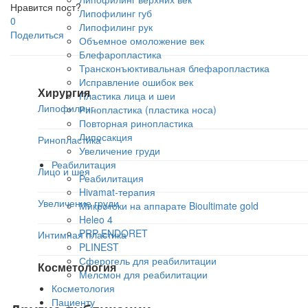
Нравится пост?
Липофилинг губ
0
Липофилинг рук
Поделиться
Объемное омоложение век
Блефаропластика
Трансконъюктивальная блефаропластика
Исправление ошибок век
Хирургия
Пластика лица и шеи
Липофилинг
Ринопластика (пластика носа)
Повторная ринопластика
Липосакция
Ринопластика
Увеличение груди
Реабилитация
Лицо и шея
Реабилитация
Hivamat-терапия
Увеличение груди
Микротоки на аппарате Bioultimate gold
Heleo 4
PRP ENDORET
Интимная пластика
PLINEST
Сферогель для реабилитации
Косметология
Мелсмон для реабилитации
Косметология
Пациенту