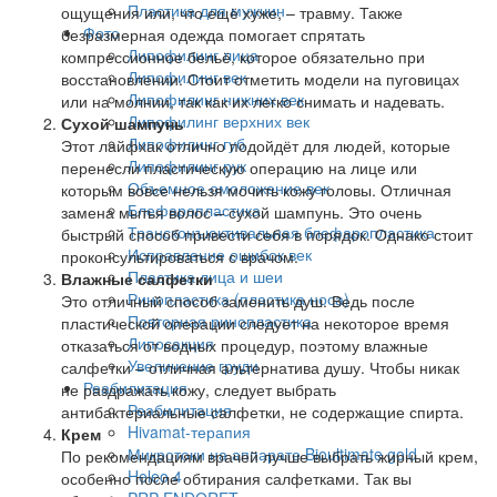
Пластика для мужчин
ощущения или, что ещё хуже, – травму. Также
Фото
безразмерная одежда помогает спрятать
Липофилинг лица
компрессионное бельё, которое обязательно при
Липофилинг век
восстановлении. Стоит отметить модели на пуговицах
Липофилинг нижних век
или на молнии, так как их легко снимать и надевать.
Липофилинг верхних век
Сухой шампунь
Липофилинг губ
Этот лайфхак отлично подойдёт для людей, которые
Липофилинг рук
перенесли пластическую операцию на лице или
Объемное омоложение век
которым вовсе нельзя мочить кожу головы. Отличная
Блефаропластика
замена мытья волос – сухой шампунь. Это очень
Трансконъюктивальная блефаропластика
быстрый способ привести себя в порядок. Однако стоит
Исправление ошибок век
проконсультироваться с врачом.
Пластика лица и шеи
Влажные салфетки
Ринопластика (пластика носа)
Это отличный способ заменить душ. Ведь после
Повторная ринопластика
пластической операции следует на некоторое время
Липосакция
отказаться от водных процедур, поэтому влажные
Увеличение груди
салфетки – отличная альтернатива душу. Чтобы никак
Реабилитация
не раздражать кожу, следует выбрать
Реабилитация
антибактериальные салфетки, не содержащие спирта.
Hivamat-терапия
Крем
Микротоки на аппарате Bioultimate gold
По рекомендациям врачей лучше выбрать жирный крем,
Heleo 4
особенно после обтирания салфетками. Так вы