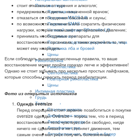
Пластика лица ›
стоит отказаться от курения и алкоголя;
Пластика лица
придерживаться диеты, назначенной врачом;
Подтяжка MACS-Lift
отказаться от посещения бассейна и сауны;
Подтяжка SMAS
по возможности исключить или сократить физические
Нитевой лифтинг Silhouette-Lift
нагрузки, которые повышают артериальное давление;
Подтяжка шеи
принимать необходимые препараты для
Пластика, подтяжка средней зоны лица
восстановления организма, а также исключить то, что
Подтяжка лба и бровей
может ему навредить
Цены
Если соблюдать вышеперечисленные правила, то ваше
Ринопластика ›
восстановление может пройти гораздо легче и эффективнее!
Ринопластика
Однако не стоит забывать про несколько простых лайфхаков,
Септопластика
которые способны скрасить период реабилитации.
Повторная ринопластика
Цены
Интимная пластика
Фото из открытых источников
Грудь
Тело ›
Одежда oversize
Пластика живота
Перед операцией стоит заранее позаботиться о покупке
Липофилинг ягодиц
oversize одежды. Oversize – хорош тем, что в период
Липофилинг груди
восстановления тело чувствует себя свободно, нигде
Липофилинг рук
ничего не сдавливает и не стесняет движения, тем
Липофилинг ног, голеней и бедер
самым очень мал риск получить болезненные