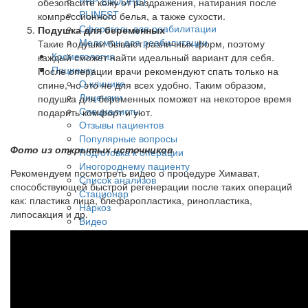
PRP ENDORET
обезопасите кожу от раздражения, натирания после
PLINEST
компрессионного белья, а также сухости.
Сферогель для реабилитации
Подушка для беременных
Мелсмон для реабилитации
Такие подушки бывают различных форм, поэтому
Косметология
каждый сможет найти идеальный вариант для себя.
Пациенту
После операции врачи рекомендуют спать только на
О клинике
спине, но это не для всех удобно. Таким образом,
Лицензии
подушка для беременных поможет на некоторое время
Специалисты
подарить комфорт и уют.
Отзывы пациентов
Популярные вопросы
Фото из открытых источников
Подготовка к операции
Иногороднему пациенту
Рекомендуем посмотреть видео о процедуре Химават,
Список анализов
способствующей быстрой регенерации после таких операций
Стационар
как: пластика лица, блефаропластика, ринопластика,
Наркоз
липосакция и др.
Видео
Блог
Контакты
+7 (495) 720-44-20