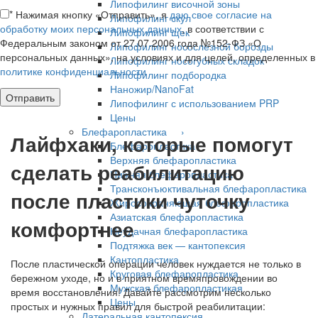
Липофилинг височной зоны
*
Нажимая кнопку «Отправить», я
даю свое согласие на
Липофилинг скул
обработку моих персональных данных
, в соответствии с
Липофилинг щек
Федеральным законом от 27.07.2006 года №152-ФЗ «О
Липофилинг носослезной борозды
персональных данных», на условиях и для целей, определенных в
Липофилинг носогубных складок
политике конфиденциальности
Липофилинг подбородка
Наножир/NanoFat
Липофилинг с использованием PRP
Цены
Блефаропластика ›
Лайфхаки, которые помогут
Блефаропластика
Верхняя блефаропластика
сделать реабилитацию
Нижняя блефаропластика
Трансконъюктивальная блефаропластика
после пластики чуточку
Жиросохраняющая блефаропластика
Азиатская блефаропластика
комфортнее
Неудачная блефаропластика
Подтяжка век — кантопексия
Кантопластика
После пластической операции человек нуждается не только в
Круговая блефаропластика
бережном уходе, но и в приятном времяпровождении во
Мужская блефаропластикая
время восстановления! Давайте рассмотрим несколько
Цены
простых и нужных правил для быстрой реабилитации:
Латеральная кантопексия