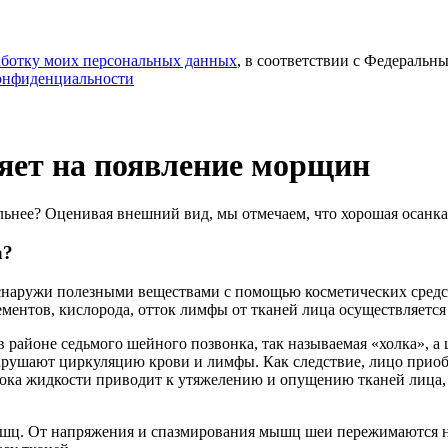
работку моих персональных данных
, в соответствии с Федеральн
онфиденциальности
яет на появление морщин
льнее? Оценивая внешний вид, мы отмечаем, что хорошая осанка 
а?
 снаружи полезными веществами с помощью косметических средст
ентов, кислорода, отток лимфы от тканей лица осуществляется 
 районе седьмого шейного позвонка, так называемая «холка», а
рушают циркуляцию крови и лимфы. Как следствие, лицо приобре
ока жидкости приводит к утяжелению и опущению тканей лица, а
ышц. От напряжения и спазмирования мышц шеи пережимаются н