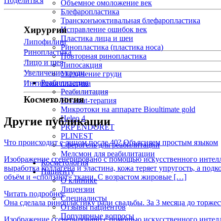
Поделиться
Объемное омоложение век
Блефаропластика
Трансконъюктивальная блефаропластика
Хирургия
Исправление ошибок век
Пластика лица и шеи
Липофилинг
Ринопластика (пластика носа)
Ринопластика
Повторная ринопластика
Лицо и шея
Липосакция
Увеличение груди
Увеличение груди
Реабилитация
Интимная пластика
Реабилитация
Косметология
Hivamat-терапия
Микротоки на аппарате Bioultimate gold
Heleo 4
Другие публикации
PRP ENDORET
PLINEST
Что происходит с лицом после 40? Объясняем простым языком
Сферогель для реабилитации
Мелсмон для реабилитации
Изображение сгенерировано с помощью искусственного интеллек
Косметология
выработка коллагена и эластина, кожа теряет упругость, а по
Пациенту
объём и «сползают» ткани. С возрастом жировые […]
О клинике
Лицензии
Читать подробнее
Специалисты
Она сделала ринопластику ради свадьбы. За 3 месяца до торжес
Отзывы пациентов
Популярные вопросы
Изображение сгенерировано с помощью искусственного интелле