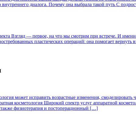
о внутреннего диалога. Почему она выбрала такой путь С подро
та Взгляд — первое, на что мы смотрим при встрече. И именно 
стребованных пластических операций: она помогает вернуть взг
и
гия может исправить возрастные изменения, смоделировать чер
аратная косметология Широкий спектр услуг аппаратной космето
 а также физиотерапия и постоперационный […]