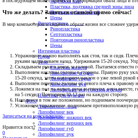
в последующем может привести к деформации овала лица и пто
Подтяжка шеи
Пластика, подтяжка средней зоны лица
Что же делать? Заняться осанкой прямо сейчас!
Подтяжка лба и бровей
Цены
Ринопластика ›
В мир компьютеров и сидячего образа жизни все сложнее удер
Ринопластика
Септопластика
Повторная ринопластика
Цены
Интимная пластика
Упражнение можно выполнять как стоя, так и сидя. Плечи
Грудь
руками надавливаем назад. Удерживаем 15-20 секунд. Уп
Тело ›
Складываем руки в замок за головой. Пытаемся отвести г
Пластика живота
Выполняем наклоны головы в стороны. Правую руку укла
Липофилинг ягодиц
15-20 секунд, затем повторяем наклон о уже левой рукой 
Липофилинг груди
Выполняем перекаты головы от левого плеча к правому и 
Липофилинг рук
Ложимся на пол на живот, руки вытянуты, ноги вместе, 
Липофилинг ног, голеней и бедер
на 5 секунд. Повторяем 10-12 раз на каждую сторону.
Пластика для мужчин
Находимся в том же положении, но поднимаем поочередно 
Фото
Усложняем упражнение, поднимаем противоположную руку 
Липофилинг лица
Липофилинг век
Записаться на консультацию
Липофилинг нижних век
Липофилинг верхних век
Нравится пост?
Липофилинг губ
0
Липофилинг рук