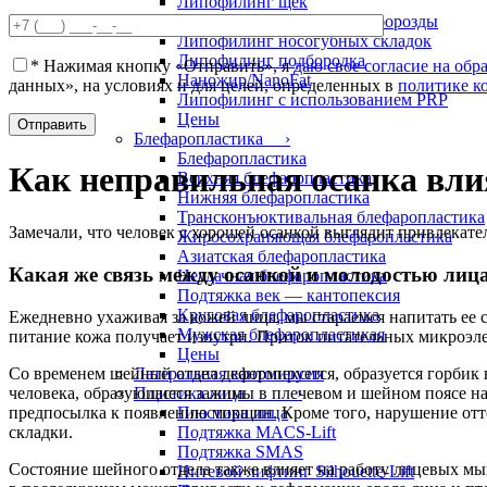
Липофилинг щек
Липофилинг носослезной борозды
Липофилинг носогубных складок
Липофилинг подбородка
*
Нажимая кнопку «Отправить», я
даю свое согласие на об
Наножир/NanoFat
данных», на условиях и для целей, определенных в
политике к
Липофилинг с использованием PRP
Цены
Блефаропластика ›
Блефаропластика
Как неправильная осанка вли
Верхняя блефаропластика
Нижняя блефаропластика
Трансконъюктивальная блефаропластика
Замечали, что человек с хорошей осанкой выглядит привлекате
Жиросохраняющая блефаропластика
Азиатская блефаропластика
Какая же связь между осанкой и молодостью лиц
Неудачная блефаропластика
Подтяжка век — кантопексия
Круговая блефаропластика
Ежедневно ухаживая за кожей лица, мы стараемся напитать ее
Мужская блефаропластикая
питание кожа получает изнутри. Приток питательных микроэлем
Цены
Со временем шейный отдел деформируется, образуется горбик в
Латеральная кантопексия
человека, образующиеся зажимы в плечевом и шейном поясе на
Пластика лица ›
предпосылка к появлению морщин. Кроме того, нарушение отт
Пластика лица
складки.
Подтяжка MACS-Lift
Подтяжка SMAS
Состояние шейного отдела также влияет на работу лицевых м
Нитевой лифтинг Silhouette-Lift