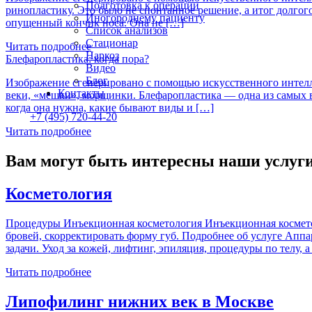
Подготовка к операции
ринопластику. Это было не спонтанное решение, а итог долгог
Иногороднему пациенту
опущенный кончик носа. Она не […]
Список анализов
Стационар
Читать подробнее
Наркоз
Блефаропластика: когда пора?
Видео
Блог
Изображение сгенерировано с помощью искусственного интеллек
Контакты
веки, «мешки», морщинки. Блефаропластика — одна из самых во
когда она нужна, какие бывают виды и […]
+7 (495) 720-44-20
Читать подробнее
Вам могут быть интересны наши услуг
Косметология
Процедуры Инъекционная косметология Инъекционная косметоло
бровей, скорректировать форму губ. Подробнее об услуге Апп
задачи. Уход за кожей, лифтинг, эпиляция, процедуры по телу,
Читать подробнее
Липофилинг нижних век в Москве