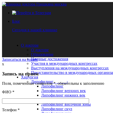
Блог
Сегодня в нашей клинике
О докторе
О докторе
Образование
Научные достижения
Записаться на прием
Участия в международных конгрессах
x
Выступления на международных конгрессах
Представительство в международных организ
Запись на прием
Хирургия
Липофилинг ›
Поля, помеченные символом
*
, обязательны к заполнению
Липофилинг
Липофилинг верхних век
ФИО
*
Липофилинг нижних век
Липофилинг лица
Липофилинг височной зоны
Липофилинг скул
Телефон
*