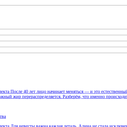
та После 40 лет лицо начинает меняться — и это естественный 
дкожный жир перераспределяется. Разберём, что именно происход
тва
кта Для невесты важна каждая деталь. Алина не стала исключен