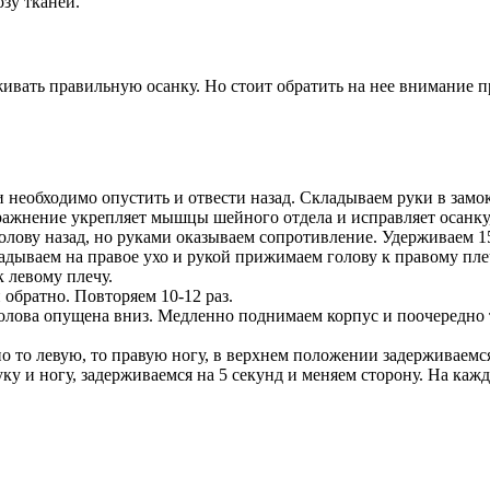
зу тканей.
живать правильную осанку. Но стоит обратить на нее внимание п
 необходимо опустить и отвести назад. Складываем руки в замок
ражнение укрепляет мышцы шейного отдела и исправляет осанку,
олову назад, но руками оказываем сопротивление. Удерживаем 15
дываем на правое ухо и рукой прижимаем голову к правому пле
к левому плечу.
обратно. Повторяем 10-12 раз.
голова опущена вниз. Медленно поднимаем корпус и поочередно 
то левую, то правую ногу, в верхнем положении задерживаемся 
и ногу, задерживаемся на 5 секунд и меняем сторону. На кажду