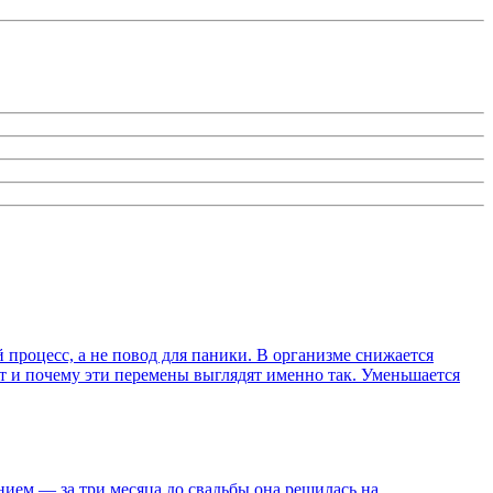
процесс, а не повод для паники. В организме снижается
ит и почему эти перемены выглядят именно так. Уменьшается
ием — за три месяца до свадьбы она решилась на