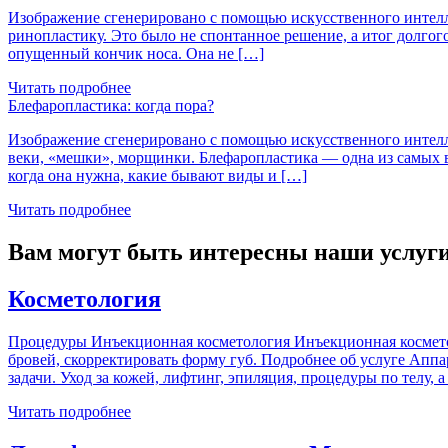
Изображение сгенерировано с помощью искусственного интелле
ринопластику. Это было не спонтанное решение, а итог долгог
опущенный кончик носа. Она не […]
Читать подробнее
Блефаропластика: когда пора?
Изображение сгенерировано с помощью искусственного интеллек
веки, «мешки», морщинки. Блефаропластика — одна из самых во
когда она нужна, какие бывают виды и […]
Читать подробнее
Вам могут быть интересны наши услуг
Косметология
Процедуры Инъекционная косметология Инъекционная косметоло
бровей, скорректировать форму губ. Подробнее об услуге Апп
задачи. Уход за кожей, лифтинг, эпиляция, процедуры по телу,
Читать подробнее