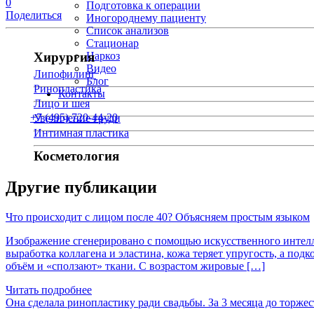
0
Подготовка к операции
Поделиться
Иногороднему пациенту
Список анализов
Стационар
Хирургия
Наркоз
Видео
Липофилинг
Блог
Ринопластика
Контакты
Лицо и шея
+7 (495) 720-44-20
Увеличение груди
Интимная пластика
Косметология
Другие публикации
Что происходит с лицом после 40? Объясняем простым языком
Изображение сгенерировано с помощью искусственного интеллек
выработка коллагена и эластина, кожа теряет упругость, а по
объём и «сползают» ткани. С возрастом жировые […]
Читать подробнее
Она сделала ринопластику ради свадьбы. За 3 месяца до торжес