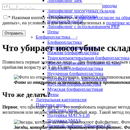
Липофилинг щек
Липофилинг носослезной борозды
Липофилинг носогубных складок
Липофилинг подбородка
*
Нажимая кнопку «Отправить», я
даю свое согласие на об
Наножир/NanoFat
данных», на условиях и для целей, определенных в
политике к
Липофилинг с использованием PRP
Цены
Блефаропластика ›
Блефаропластика
Что убирает носогубные скла
Верхняя блефаропластика
Нижняя блефаропластика
Трансконъюктивальная блефаропластика
Появились первые заломы на лице… Две бороздки от крыльев нос
Жиросохраняющая блефаропластика
прибавляя возрасту от 5 до 15 лет.
Азиатская блефаропластика
Неудачная блефаропластика
Подтяжка век — кантопексия
Фото из открытого источника, имеются противопоказ
Круговая блефаропластика
Мужская блефаропластикая
Что же делать?
Цены
Латеральная кантопексия
Пластика лица ›
Первое
, что приходит на ум – это попробовать народные мето
Пластика лица
желатином или медом, авакадо или рыбий жир. Такой метод по
Подтяжка MACS-Lift
Подтяжка SMAS
Нитевой лифтинг Silhouette-Lift
Звезды, которые активно практикуют фэйсфитнес. Ф