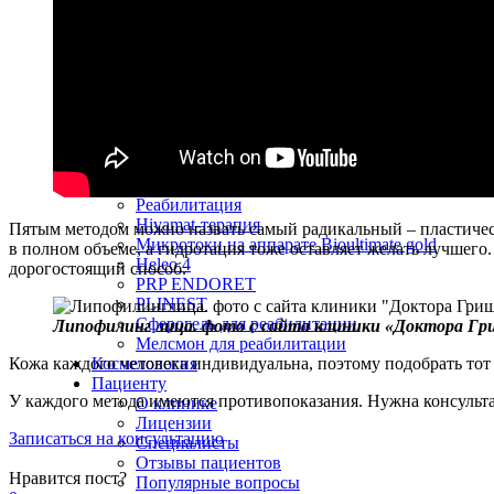
Объемное омоложение век
Блефаропластика
Трансконъюктивальная блефаропластика
Исправление ошибок век
Пластика лица и шеи
Ринопластика (пластика носа)
Повторная ринопластика
Липосакция
Увеличение груди
Реабилитация
Реабилитация
Hivamat-терапия
Пятым методом можно назвать самый радикальный – пластическа
Микротоки на аппарате Bioultimate gold
в полном объеме, а гидротация тоже оставляет желать лучшег
Heleo 4
дорогостоящий способ.
PRP ENDORET
PLINEST
Сферогель для реабилитации
Липофилинг лица. фото с сайта клиники «Доктора Гр
Мелсмон для реабилитации
Косметология
Кожа каждого человека индивидуальна, поэтому подобрать тот
Пациенту
У каждого метода имеются противопоказания. Нужна консульта
О клинике
Лицензии
Записаться на консультацию
Специалисты
Отзывы пациентов
Нравится пост?
Популярные вопросы