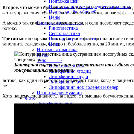
Подтяжка шеи
Пластика, подтяжка средней зоны лица
Второе,
что можно применить в этом случае – это гимнастика 
Подтяжка лба и бровей
– эти упражнения нужно делать систематически, иначе эффект и
Цены
Ринопластика ›
А можно так сильно не заморачиваться, и если позволяют сред
Ринопластика
ботокс.
Септопластика
Третий
метод борьбы с носогубками – филлеры на основе гиал
Повторная ринопластика
заполнить складочки, быстро и безболезненно, за 20 минут, пом
Цены
Интимная пластика
Грудь
Тело ›
Контурная пластика лица с устранением носогубных с
Пластика живота
консультация специалиста.
Липофилинг ягодиц
Липофилинг груди
Ботокс, как один из методов, применяют тогда, когда у пациен
Липофилинг рук
лет.
Липофилинг ног, голеней и бедер
Пластика для мужчин
Хотя нашему специалисту, на видео, с помощью ботулотоксина, 
Фото
Липофилинг лица
Липофилинг век
Липофилинг нижних век
Липофилинг верхних век
Липофилинг губ
Липофилинг рук