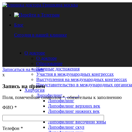
Блог
Сегодня в нашей клинике
О докторе
О докторе
Образование
Научные достижения
Записаться на прием
Участия в международных конгрессах
x
Выступления на международных конгрессах
Представительство в международных организ
Запись на прием
Хирургия
Липофилинг ›
Поля, помеченные символом
*
, обязательны к заполнению
Липофилинг
Липофилинг верхних век
ФИО
*
Липофилинг нижних век
Липофилинг лица
Липофилинг височной зоны
Липофилинг скул
Телефон
*