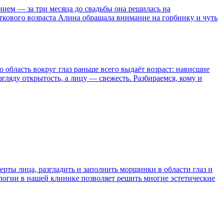
ием — за три месяца до свадьбы она решилась на
сткового возраста Алина обращала внимание на горбинку и чуть
область вокруг глаз раньше всего выдаёт возраст: нависшие
ляду открытость, а лицу — свежесть. Разбираемся, кому и
ты лица, разгладить и заполнить морщинки в области глаз и
логии в нашей клинике позволяет решить многие эстетические