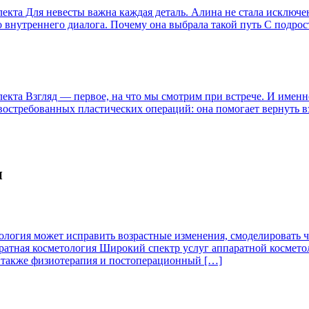
кта Для невесты важна каждая деталь. Алина не стала исключен
о внутреннего диалога. Почему она выбрала такой путь С подро
та Взгляд — первое, на что мы смотрим при встрече. И именно 
стребованных пластических операций: она помогает вернуть взг
и
гия может исправить возрастные изменения, смоделировать чер
аратная косметология Широкий спектр услуг аппаратной космето
 а также физиотерапия и постоперационный […]