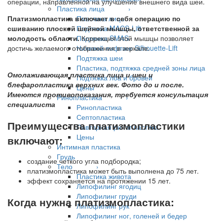
операции, направленной на улучшение внешнего вида шеи.
Пластика лица ›
Пластика лица
Платизмопластика включает в себя операцию по
Подтяжка MACS-Lift
сшиванию плоской шейной мышцы, ответственной за
Подтяжка SMAS
молодость области.
Коррекция этой мышцы позволяет
Нитевой лифтинг Silhouette-Lift
достичь желаемого отображения в зеркале.
Подтяжка шеи
Пластика, подтяжка средней зоны лица
Омолаживающая пластика лица и шеи и
Подтяжка лба и бровей
блефаропластика верхних век. Фото до и после.
Цены
Имеются противопоказания, требуется консультация
Ринопластика ›
специалиста
Ринопластика
Септопластика
Преимущества платизмопластики
Повторная ринопластика
Цены
включают:
Интимная пластика
Грудь
создание четкого угла подбородка;
Тело ›
платизмопластика может быть выполнена до 75 лет.
Пластика живота
эффект сохраняется на протяжении 15 лет.
Липофилинг ягодиц
Липофилинг груди
Когда нужна платизмопластика:
Липофилинг рук
Липофилинг ног, голеней и бедер