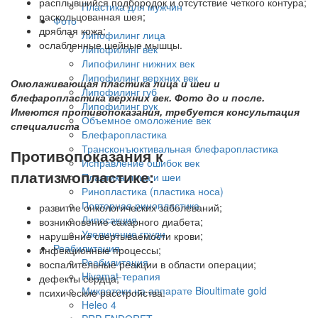
расплывшийся подбородок и отсутствие четкого контура;
Пластика для мужчин
раскольцованная шея;
Фото
дряблая кожа;
Липофилинг лица
ослабленные шейные мышцы.
Липофилинг век
Липофилинг нижних век
Липофилинг верхних век
Омолаживающая пластика лица и шеи и
Липофилинг губ
блефаропластика верхних век. Фото до и после.
Липофилинг рук
Имеются противопоказания, требуется консультация
Объемное омоложение век
специалиста
Блефаропластика
Трансконъюктивальная блефаропластика
Противопоказания к
Исправление ошибок век
платизмопластике:
Пластика лица и шеи
Ринопластика (пластика носа)
Повторная ринопластика
развитие онкологических заболеваний;
Липосакция
возникновение сахарного диабета;
Увеличение груди
нарушение свертываемости крови;
Реабилитация
инфекционные процессы;
Реабилитация
воспалительные реакции в области операции;
Hivamat-терапия
дефекты сердца;
Микротоки на аппарате Bioultimate gold
психические расстройства.
Heleo 4