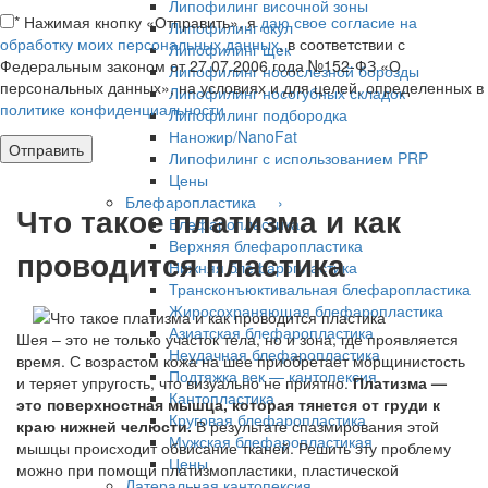
Липофилинг височной зоны
*
Нажимая кнопку «Отправить», я
даю свое согласие на
Липофилинг скул
обработку моих персональных данных
, в соответствии с
Липофилинг щек
Федеральным законом от 27.07.2006 года №152-ФЗ «О
Липофилинг носослезной борозды
персональных данных», на условиях и для целей, определенных в
Липофилинг носогубных складок
политике конфиденциальности
Липофилинг подбородка
Наножир/NanoFat
Липофилинг с использованием PRP
Цены
Блефаропластика ›
Что такое платизма и как
Блефаропластика
Верхняя блефаропластика
проводится пластика
Нижняя блефаропластика
Трансконъюктивальная блефаропластика
Жиросохраняющая блефаропластика
Азиатская блефаропластика
Шея – это не только участок тела, но и зона, где проявляется
Неудачная блефаропластика
время. С возрастом кожа на шее приобретает морщинистость
Подтяжка век — кантопексия
и теряет упругость, что визуально не приятно.
Платизма —
Кантопластика
это поверхностная мышца, которая тянется от груди к
Круговая блефаропластика
краю нижней челюсти.
В результате спазмирования этой
Мужская блефаропластикая
мышцы происходит обвисание тканей. Решить эту проблему
Цены
можно при помощи платизмопластики, пластической
Латеральная кантопексия