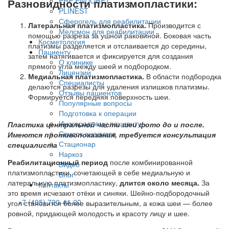
PRP ENDORET
Разновидности платизмопластики:
PLINEST
Сферогель для реабилитации
Латеральная платизмопластика.
Производится с
Мелсмон для реабилитации
помощью разреза за ушной раковиной. Боковая часть
Косметология
платизмы разделяется и отслаивается до середины,
Пациенту
затем натягивается и фиксируется для создания
О клинике
прямого угла между шеей и подбородком.
Лицензии
Медиальная платизмопластика.
В области подбородка
Специалисты
делаются разрезы для удаления излишков платизмы.
Отзывы пациентов
Формируется передняя поверхность шеи.
Популярные вопросы
Подготовка к операции
Иногороднему пациенту
Пластика центральной части шеи фото до и после.
Список анализов
Имеются противопоказания, требуется консультация
Стационар
специалиста
Наркоз
Реабилитационный период
после комбинированной
Видео
платизмопластики, сочетающей в себе медиальную и
Блог
латеральную платизмопластику,
длится около месяца.
За
Контакты
это время исчезают отёки и синяки. Шейно-подбородочный
+7 (495) 720-44-20
угол становится более выразительным, а кожа шеи — более
ровной, придающей молодость и красоту лицу и шее.