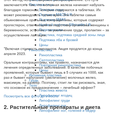
Пластика лица ›
заключается в том, что молочная железа начинает набухать
Пластика лица
благодаря гормонам, которые содержатся в таблетках. Их
Подтяжка MACS-Lift
может рекомендовать только врач. Эти таблетки самые
Подтяжка SMAS
обыкновенные оральные контрацептивы, которые содержат
Нитевой лифтинг Silhouette-Lift
прогестерон, отвечающий за подготовку организма женщины к
Подтяжка шеи
беременности, эстроген – за увеличение груди, пролактин – за
Пластика, подтяжка средней зоны лица
осуществление лактации.
Подтяжка лба и бровей
Цены
*Включая стоимость имплантов. Акция продлится до конца
Ринопластика ›
апреля 2023.
Ринопластика
Септопластика
Оральные контрацептивы, как правило, назначаются для
Повторная ринопластика
лечения определенных заболеваний. В качестве побочных
Цены
проявлений, которые бывают лишь в 5 случаях из 1000, как
Интимная пластика
раз и бывает набухание (увеличение) молочных желез,
Грудь
максимум, на размер. Поэтому, стоит ли так рисковать, зная,
Тело ›
что основное их предназначение – лечебный эффект?
Пластика живота
Липофилинг ягодиц
Посмотреть все фото до и после
Липофилинг груди
Липофилинг рук
2. Растительные препараты и диета
Липофилинг ног, голеней и бедер