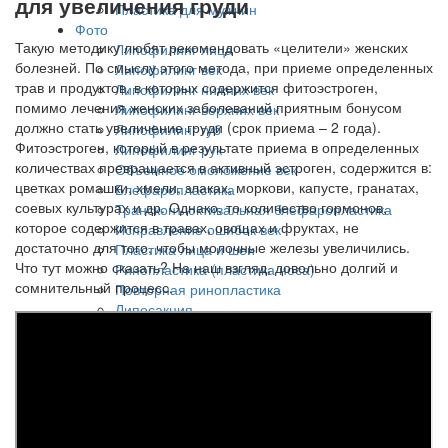
для увеличения груди
Пластика для мужчин
Фото
Такую методику любят рекомендовать «целители» женских
Липофилинг лица
болезней. По смыслу этого метода, при приеме определенных
Липофилинг век
трав и продуктов, в которых содержится фитоэстроген,
Липофилинг нижних век
помимо лечения женских заболеваний приятным бонусом
Липофилинг верхних век
должно стать увеличение груди (срок приема – 2 года).
Липофилинг губ
Фитоэстроген, который в результате приема в определенных
Липофилинг рук
количествах превращается в активный эстроген, содержится в:
Объемное омоложение век
цветках ромашки, хмели, злаках, моркови, капусте, гранатах,
Блефаропластика
соевых культурах и др. Однако, то количество гормонов,
Трансконъюктивальная блефаропластика
которое содержится в травах, овощах и фруктах, не
Исправление ошибок век
достаточно для того, чтобы молочные железы увеличились.
Пластика лица и шеи
Что тут можно сказать? На наш взгляд, довольно долгий и
Ринопластика (пластика носа)
сомнительный процесс.
Повторная ринопластика
Липосакция
Увеличение груди
Реабилитация
Реабилитация
Hivamat-терапия
Микротоки на аппарате Bioultimate gold
Heleo 4