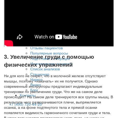
PRP ENDORET
PLINEST
Сферогель для реабилитации
Мелсмон для реабилитации
Косметология
Пациенту
О клинике
Лицензии
Специалисты
Отзывы пациентов
Популярные вопросы
3. Увеличение груди с помощью
Подготовка к операции
физических упражнений
Иногороднему пациенту
Список анализов
Стационар
Ни для кого не секрет, что в молочной железе отсутствуют
Наркоз
мышцы, поэтому «накачать» их не получится. Однако
Видео
современные инструкторы предлагают индивидуальные
Блог
тренировки по увеличению груди. Что же на самом деле
Контакты
происходит? На самом деле тренируются все группы мышц. В
результате чего разворачиваются плечи, выпрямляется
+7 (495) 720-44-20
осанка, а на фоне подтянутого тела и прямой осанки
появляется видимость гармоничного сочетания груди и тела.
В итоге повышается привлекательность тела, но никак не