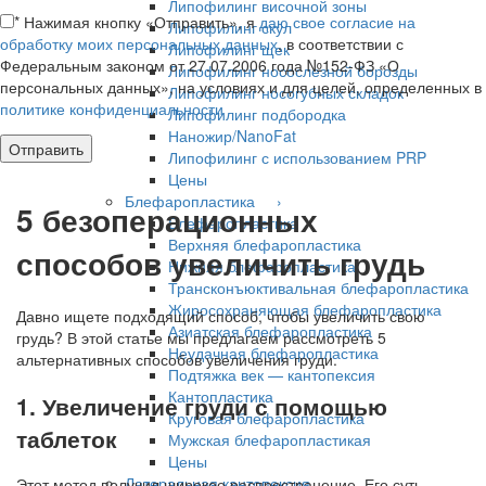
Липофилинг височной зоны
*
Нажимая кнопку «Отправить», я
даю свое согласие на
Липофилинг скул
обработку моих персональных данных
, в соответствии с
Липофилинг щек
Федеральным законом от 27.07.2006 года №152-ФЗ «О
Липофилинг носослезной борозды
персональных данных», на условиях и для целей, определенных в
Липофилинг носогубных складок
политике конфиденциальности
Липофилинг подбородка
Наножир/NanoFat
Липофилинг с использованием PRP
Цены
Блефаропластика ›
5 безоперационных
Блефаропластика
Верхняя блефаропластика
способов увеличить грудь
Нижняя блефаропластика
Трансконъюктивальная блефаропластика
Жиросохраняющая блефаропластика
Давно ищете подходящий способ, чтобы увеличить свою
Азиатская блефаропластика
грудь? В этой статье мы предлагаем рассмотреть 5
Неудачная блефаропластика
альтернативных способов увеличения груди.
Подтяжка век — кантопексия
Кантопластика
1. Увеличение груди с помощью
Круговая блефаропластика
таблеток
Мужская блефаропластикая
Цены
Латеральная кантопексия
Этот метод получил широкое распространение. Его суть