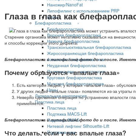
Наножир/NanoFat
Липофилинг с использованием PRP
Глаза в глаза как блефаропла
Цены
Блефаропластика ›
Блефаропластика
Верхняя блефаропластика
Старение организма может негативно сказываться на внешности,
Нижняя блефаропластика
и способы коррекции этого дефекта.
Трансконъюктивальная блефаропластика
Жиросохраняющая блефаропластика
Азиатская блефаропластика
Блефаропластика и липофилинг фото до и после. Имеют
Неудачная блефаропластика
Почему образуются «впалые глаза»
Подтяжка век — кантопексия
Круговая блефаропластика
Мужская блефаропластикая
Есть категория людей, у которых «впалые глаза» обусловл
Цены
У других людей «впалые глаза» появляются из-за утраты п
Латеральная кантопексия
Неверно сделанная операция по устранению впалости глаз
Пластика лица ›
применяется.
Пластика лица
Подтяжка MACS-Lift
Блефаропластика и липофилинг фото до и после. Имеют
Подтяжка SMAS
Нитевой лифтинг Silhouette-Lift
Что делать, если у вас впалые глаза?
Подтяжка шеи