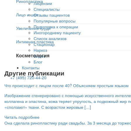
Ринопластика
Лицензии
Специалисты
Лицо и шея
Отзывы пациентов
Популярные вопросы
Подготовка к операции
Увеличение груди
Иногороднему пациенту
Список анализов
Интимная пластика
Стационар
Наркоз
Косметология
Видео
Блог
Контакты
Другие публикации
+7 (495) 720-44-20
Что происходит с лицом после 40? Объясняем простым языком
Изображение сгенерировано с помощью искусственного интеллект
коллагена и эластина, кожа теряет упругость, а подкожный жир
«сползают» ткани. С возрастом жировые […]
Читать подробнее
Она сделала ринопластику ради свадьбы. За 3 месяца до торже