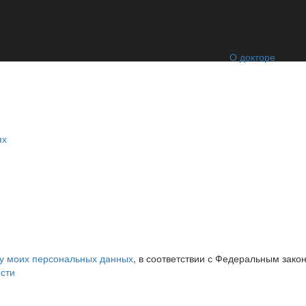
О докторе
ях
ку моих персональных данных
, в соответствии с Федеральным зако
сти