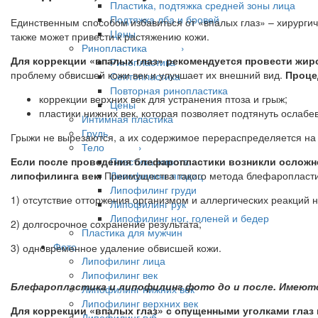
Пластика, подтяжка средней зоны лица
Подтяжка лба и бровей
Единственным способом избавиться от «впалых глаз» – хирурги
Цены
также может привести к растяжению кожи.
Ринопластика ›
Для коррекции «впалых глаз» рекомендуется провести жи
Ринопластика
проблему обвисшей кожи век и улучшает их внешний вид.
Проце
Септопластика
Повторная ринопластика
коррекции верхних век для устранения птоза и грыж;
Цены
пластики нижних век, которая позволяет подтянуть ослабе
Интимная пластика
Грудь
Грыжи не вырезаются, а их содержимое перераспределяется на
Тело ›
Если после проведения блефаропластики возникли осложне
Пластика живота
липофилинга век.
Преимущества такого метода блефаропласти
Липофилинг ягодиц
Липофилинг груди
1) отсутствие отторжения организмом и аллергических реакций 
Липофилинг рук
Липофилинг ног, голеней и бедер
2) долгосрочное сохранение результата;
Пластика для мужчин
Фото
3) одновременное удаление обвисшей кожи.
Липофилинг лица
Липофилинг век
Блефаропластика и липофилинг фото до и после. Имеют
Липофилинг нижних век
Липофилинг верхних век
Для коррекции «впалых глаз» с опущенными уголками глаз 
Липофилинг губ