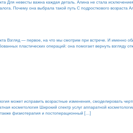
та Для невесты важна каждая деталь. Алина не стала исключением
иалога. Почему она выбрала такой путь С подросткового возраста 
а Взгляд — первое, на что мы смотрим при встрече. И именно обла
анных пластических операций: она помогает вернуть взгляду откр
ия может исправить возрастные изменения, смоделировать черты 
атная косметология Широкий спектр услуг аппаратной косметологи
 а также физиотерапия и постоперационный […]