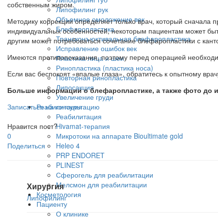
собственным жиром.
Липофилинг рук
Объемное омоложение век
Методику коррекции определяет только врач, который сначала п
Блефаропластика
индивидуальных особенностей, некоторым пациентам может быт
Трансконъюктивальная блефаропластика
другим может потребоваться сочетание блефаропластики с канто
Исправление ошибок век
Имеются противопоказания, поэтому перед операцией необходи
Пластика лица и шеи
Ринопластика (пластика носа)
Если вас беспокоят «впалые глаза», обратитесь к опытному вра
Повторная ринопластика
Липосакция
Больше информации о блефаропластике, а также фото до 
Увеличение груди
Записаться на консультацию
Реабилитация
Реабилитация
Нравится пост?
Hivamat-терапия
0
Микротоки на аппарате Bioultimate gold
Поделиться
Heleo 4
PRP ENDORET
PLINEST
Сферогель для реабилитации
Мелсмон для реабилитации
Хирургия
Косметология
Липофилинг
Пациенту
О клинике