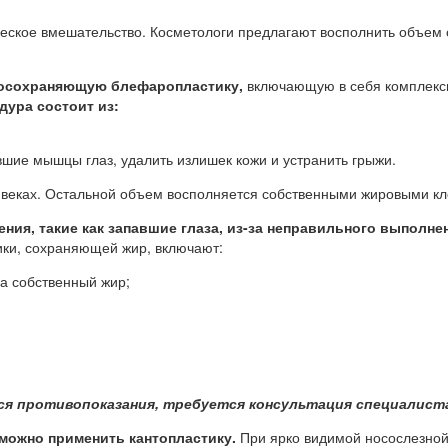
ческое вмешательство. Косметологи предлагают восполнить объем
росохраняющую блефаропластику,
включающую в себя комплекс
дура состоит из:
вшие мышцы глаз, удалить излишек кожи и устранить грыжи.
 веках. Остальной объем восполняется собственными жировыми кле
ния, такие как запавшие глаза, из-за неправильного выпол
ки, сохраняющей жир, включают:
на собственный жир;
ся противопоказания, требуется консультация специалист
можно применить кантопластику.
При ярко видимой носослезной