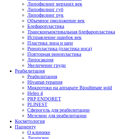
Липофилинг верхних век
Липофилинг губ
Липофилинг рук
Объемное омоложение век
Блефаропластика
Трансконъюктивальная блефаропластика
Исправление ошибок век
Пластика лица и шеи
Ринопластика (пластика носа)
Повторная ринопластика
Липосакция
Увеличение груди
Реабилитация
Реабилитация
Hivamat-терапия
Микротоки на аппарате Bioultimate gold
Heleo 4
PRP ENDORET
PLINEST
Сферогель для реабилитации
Мелсмон для реабилитации
Косметология
Пациенту
О клинике
Лицензии