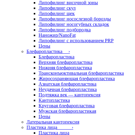
Липофилинг височной зоны
Липофилинг скул
Липофилинг щек
Липофилинг носослезной борозды
Липофилинг носогубных складок
Липофилинг подбородка
Наножир/NanoFat
Липофилинг с использованием PRP
Цены
Блефаропластика ›
Блефаропластика
Верхняя блефаропластика
Нижняя блефаропластика
Трансконъюктивальная блефаропластика
Жиросохраняющая блефаропластика
Азиатская блефаропластика
Неудачная блефаропластика
Подтяжка век — кантопексия
Кантопластика
Круговая блефаропластика
Мужская блефаропластикая
Цены
Латеральная кантопексия
Пластика лица ›
Пластика лица