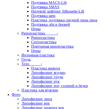
Подтяжка MACS-Lift
Подтяжка SMAS
Нитевой лифтинг Silhouette-Lift
Подтяжка шеи
Пластика, подтяжка средней зоны лица
Подтяжка лба и бровей
Цены
Ринопластика ›
Ринопластика
Септопластика
Повторная ринопластика
Цены
Интимная пластика
Грудь
Тело ›
Пластика живота
Липофилинг ягодиц
Липофилинг груди
Липофилинг рук
Липофилинг ног, голеней и бедер
Пластика для мужчин
Фото
Липофилинг лица
Липофилинг век
Липофилинг нижних век