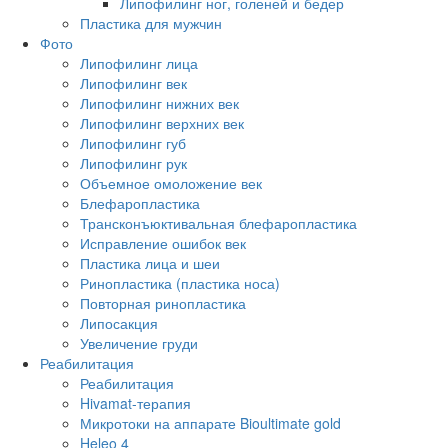
Липофилинг ног, голеней и бедер
Пластика для мужчин
Фото
Липофилинг лица
Липофилинг век
Липофилинг нижних век
Липофилинг верхних век
Липофилинг губ
Липофилинг рук
Объемное омоложение век
Блефаропластика
Трансконъюктивальная блефаропластика
Исправление ошибок век
Пластика лица и шеи
Ринопластика (пластика носа)
Повторная ринопластика
Липосакция
Увеличение груди
Реабилитация
Реабилитация
Hivamat-терапия
Микротоки на аппарате Bioultimate gold
Heleo 4