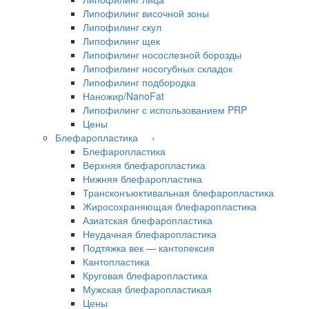
Липофилинг височной зоны
Липофилинг скул
Липофилинг щек
Липофилинг носослезной борозды
Липофилинг носогубных складок
Липофилинг подбородка
Наножир/NanoFat
Липофилинг с использованием PRP
Цены
Блефаропластика ›
Блефаропластика
Верхняя блефаропластика
Нижняя блефаропластика
Трансконъюктивальная блефаропластика
Жиросохраняющая блефаропластика
Азиатская блефаропластика
Неудачная блефаропластика
Подтяжка век — кантопексия
Кантопластика
Круговая блефаропластика
Мужская блефаропластикая
Цены