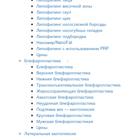
Липофилинг височной зоны
Липофилинг скул
Липофилинг щек
Липофилинг носослезной борозды
Липофилинг носогубных складок
Липофилинг подбородка
Наножир/NanoFat
Липофилинг с использованием PRP
Цены
Блефаропластика ›
Блефаропластика
Верхняя блефаропластика
Нижняя блефаропластика
Трансконъюктивальная блефаропластика
Жиросохраняющая блефаропластика
Азиатская блефаропластика
Неудачная блефаропластика
Подтяжка век — кантопексия
Круговая блефаропластика
Мужская блефаропластикая
Цены
Латеральная кантопексия