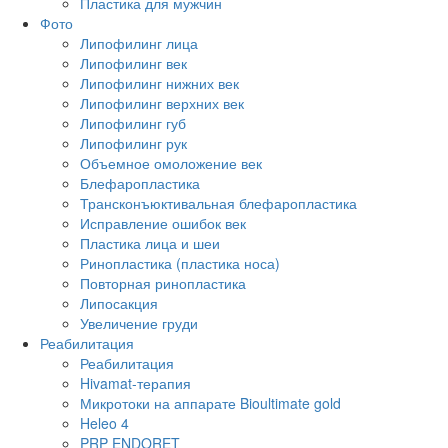
Пластика для мужчин
Фото
Липофилинг лица
Липофилинг век
Липофилинг нижних век
Липофилинг верхних век
Липофилинг губ
Липофилинг рук
Объемное омоложение век
Блефаропластика
Трансконъюктивальная блефаропластика
Исправление ошибок век
Пластика лица и шеи
Ринопластика (пластика носа)
Повторная ринопластика
Липосакция
Увеличение груди
Реабилитация
Реабилитация
Hivamat-терапия
Микротоки на аппарате Bioultimate gold
Heleo 4
PRP ENDORET