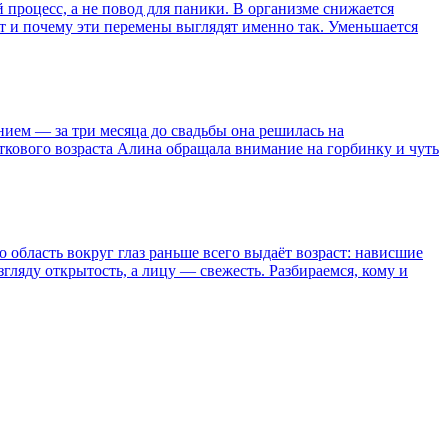
процесс, а не повод для паники. В организме снижается
ит и почему эти перемены выглядят именно так. Уменьшается
ием — за три месяца до свадьбы она решилась на
сткового возраста Алина обращала внимание на горбинку и чуть
область вокруг глаз раньше всего выдаёт возраст: нависшие
ляду открытость, а лицу — свежесть. Разбираемся, кому и