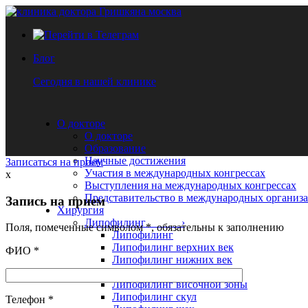
Блог
Сегодня в нашей клинике
О докторе
О докторе
Образование
Научные достижения
Записаться на прием
Участия в международных конгрессах
x
Выступления на международных конгрессах
Представительство в международных организ
Запись на прием
Хирургия
Липофилинг ›
Поля, помеченные символом
*
, обязательны к заполнению
Липофилинг
Липофилинг верхних век
ФИО
*
Липофилинг нижних век
Липофилинг лица
Липофилинг височной зоны
Липофилинг скул
Телефон
*