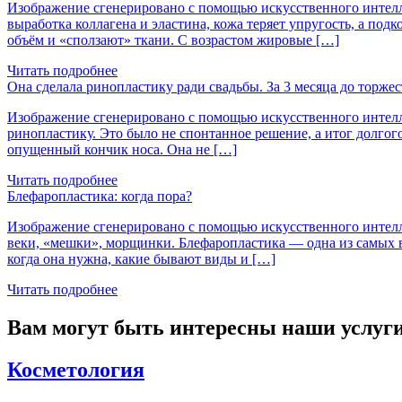
Изображение сгенерировано с помощью искусственного интеллек
выработка коллагена и эластина, кожа теряет упругость, а по
объём и «сползают» ткани. С возрастом жировые […]
Читать подробнее
Она сделала ринопластику ради свадьбы. За 3 месяца до торжес
Изображение сгенерировано с помощью искусственного интелле
ринопластику. Это было не спонтанное решение, а итог долгог
опущенный кончик носа. Она не […]
Читать подробнее
Блефаропластика: когда пора?
Изображение сгенерировано с помощью искусственного интеллек
веки, «мешки», морщинки. Блефаропластика — одна из самых во
когда она нужна, какие бывают виды и […]
Читать подробнее
Вам могут быть интересны наши услуг
Косметология