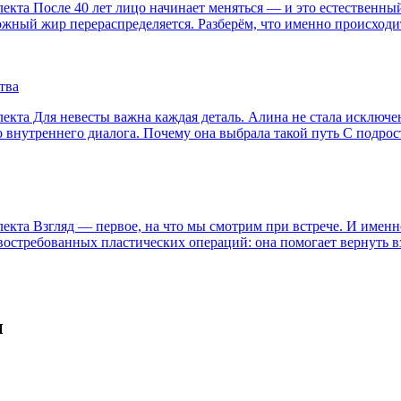
та После 40 лет лицо начинает меняться — и это естественный 
дкожный жир перераспределяется. Разберём, что именно происход
тва
кта Для невесты важна каждая деталь. Алина не стала исключен
о внутреннего диалога. Почему она выбрала такой путь С подро
та Взгляд — первое, на что мы смотрим при встрече. И именно 
стребованных пластических операций: она помогает вернуть взг
и