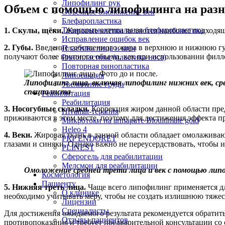
Липофилинг рук
Объем с помощью липофилинга на разн
Объемное омоложение век
Блефаропластика
Трансконъюктивальная блефаропластика
1. Скулы, щёки.
Жировые клетки являются наиболее подходящи
Исправление ошибок век
2. Губы.
Введение собственного жира в верхнюю и нижнюю гу
Пластика лица и шеи
получают более крупного объема, как при использовании филл
Ринопластика (пластика носа)
Повторная ринопластика
Липосакция
Липофилинг лица, включая липофилинг нижних век, ср
Увеличение груди
специалиста
Реабилитация
Реабилитация
3. Носогубные складки.
Коррекция жиром данной области пре
Hivamat-терапия
приживаются в этом месте, поэтому для достижения эффекта п
Микротоки на аппарате Bioultimate gold
Heleo 4
4. Веки.
Жировая ткань в данной области обладает омолаживаю
PRP ENDORET
глазами и синяки. Однако важно не переусердствовать, чтобы 
PLINEST
Сферогель для реабилитации
Мелсмон для реабилитации
Омоложение средней трети лица и век с помощью липо
Косметология
Пациенту
5. Нижняя треть лица.
Чаще всего липофилинг применяется д
О клинике
необходимо учитывать меру, чтобы не создать излишнюю тяжест
Лицензии
Специалисты
Для достижения ожидаемого результата рекомендуется обратит
Отзывы пациентов
противопоказания и требует предварительной консультации со