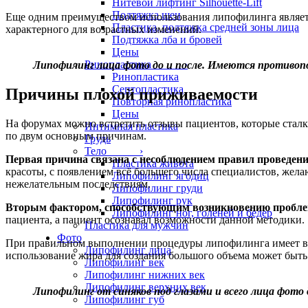
Нитевой лифтинг Silhouette-Lift
Подтяжка шеи
Еще одним преимуществом использования липофилинга является
Пластика, подтяжка средней зоны лица
характерного для возрастных изменений.
Подтяжка лба и бровей
Цены
Ринопластика ›
Липофилинг лица фото до и после. Имеются противоп
Ринопластика
Септопластика
Причины плохой приживаемости
Повторная ринопластика
Цены
На форумах можно встретить отзывы пациентов, которые стал
Интимная пластика
по двум основным причинам.
Грудь
Тело ›
Первая причина связана с несоблюдением правил проведен
Пластика живота
красоты, с появлением всё большего числа специалистов, жел
Липофилинг ягодиц
нежелательным последствиям.
Липофилинг груди
Липофилинг рук
Вторым фактором, способствующим возникновению проблем
Липофилинг ног, голеней и бедер
пациента, а пациент осознавал возможности данной методики.
Пластика для мужчин
Фото
При правильном выполнении процедуры липофилинга имеет выс
Липофилинг лица
использование жира для создания большого объема может быть
Липофилинг век
Липофилинг нижних век
Липофилинг верхних век
Липофилинг от синяков под глазами и всего лица фото
Липофилинг губ