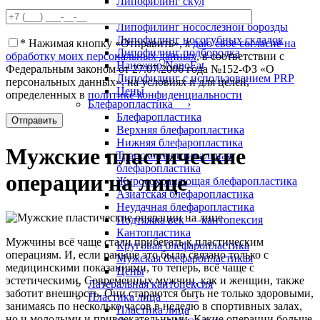
Липофилинг скул
Липофилинг щек
Липофилинг носослезной борозды
Липофилинг носогубных складок
*
Нажимая кнопку «Отправить», я
даю свое согласие на
Липофилинг подбородка
обработку моих персональных данных
, в соответствии с
Наножир/NanoFat
Федеральным законом от 27.07.2006 года №152-ФЗ «О
Липофилинг с использованием PRP
персональных данных», на условиях и для целей,
Цены
определенных в
политике конфиденциальности
Блефаропластика ›
Блефаропластика
Верхняя блефаропластика
Нижняя блефаропластика
Мужские пластические
Трансконъюктивальная
блефаропластика
операции на лице
Жиросохраняющая блефаропластика
Азиатская блефаропластика
Неудачная блефаропластика
Подтяжка век — кантопексия
Кантопластика
Мужчины всё чаще стали прибегать к пластическим
Круговая блефаропластика
операциям. И, если раньше это было связано только с
Мужская блефаропластикая
медицинскими показаниями, то теперь, всё чаще с
Цены
эстетическими. Современных мужчин, как и женщин, также
Латеральная кантопексия
заботит внешность. Они стараются быть не только здоровыми,
Пластика лица ›
занимаясь по несколько часов в неделю в спортивных залах,
Пластика лица
но и молодыми и привлекательными. Какие операции больше