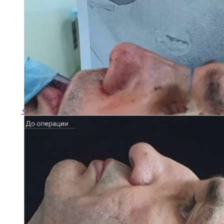
Специалисты
Отзывы пациентов
Популярные вопросы
Подготовка к операции
Иногороднему пациенту
Список анализов
Стационар
Наркоз
Видео
Блог
Контакты
+7 (495) 720-44-20