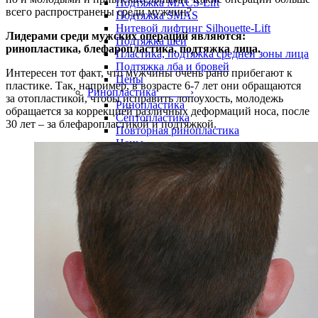
Подтяжка MACS-Lift
всего распространены среди мужчин?
Подтяжка SMAS
Нитевой лифтинг Silhouette-Lift
Лидерами среди мужских операций являются:
Подтяжка шеи
ринопластика, блефаропластика, подтяжка лица.
Пластика, подтяжка средней зоны лица
Подтяжка лба и бровей
Интересен тот факт, что мужчины очень рано прибегают к
Цены
пластике. Так, например, в возрасте 6-7 лет они обращаются
Ринопластика ›
за отопластикой, чтобы исправить лопоухость, молодежь
Ринопластика
обращается за коррекцией различных деформаций носа, после
Септопластика
30 лет – за блефаропластикой и подтяжкой.
Повторная ринопластика
Цены
Интимная пластика
Грудь
Тело ›
Пластика живота
Липофилинг ягодиц
Липофилинг груди
Липофилинг рук
Липофилинг ног, голеней и бедер
Пластика для мужчин
Фото
Липофилинг лица
Липофилинг век
Липофилинг нижних век