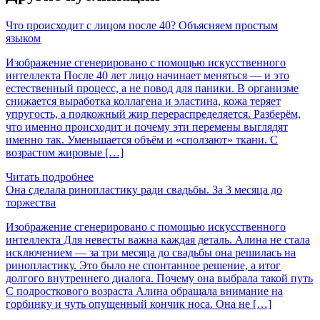
Что происходит с лицом после 40? Объясняем простым
языком
Изображение сгенерировано с помощью искусственного
интеллекта После 40 лет лицо начинает меняться — и это
естественный процесс, а не повод для паники. В организме
снижается выработка коллагена и эластина, кожа теряет
упругость, а подкожный жир перераспределяется. Разберём,
что именно происходит и почему эти перемены выглядят
именно так. Уменьшается объём и «сползают» ткани. С
возрастом жировые […]
Читать подробнее
Она сделала ринопластику ради свадьбы. За 3 месяца до
торжества
Изображение сгенерировано с помощью искусственного
интеллекта Для невесты важна каждая деталь. Алина не стала
исключением — за три месяца до свадьбы она решилась на
ринопластику. Это было не спонтанное решение, а итог
долгого внутреннего диалога. Почему она выбрала такой путь
С подросткового возраста Алина обращала внимание на
горбинку и чуть опущенный кончик носа. Она не […]