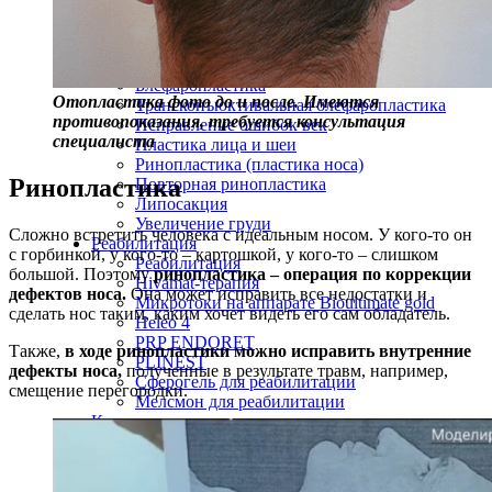
Липофилинг верхних век
Липофилинг губ
Липофилинг рук
Объемное омоложение век
Блефаропластика
Отопластика фото до и после. Имеются
Трансконъюктивальная блефаропластика
противопоказания, требуется консультация
Исправление ошибок век
специалиста
Пластика лица и шеи
Ринопластика (пластика носа)
Ринопластика
Повторная ринопластика
Липосакция
Увеличение груди
Сложно встретить человека с идеальным носом. У кого-то он
Реабилитация
с горбинкой, у кого-то – картошкой, у кого-то – слишком
Реабилитация
большой. Поэтому
ринопластика – операция по коррекции
Hivamat-терапия
дефектов носа.
Она может исправить все недостатки и
Микротоки на аппарате Bioultimate gold
сделать нос таким, каким хочет видеть его сам обладатель.
Heleo 4
PRP ENDORET
Также,
в ходе ринопластики можно исправить внутренние
PLINEST
дефекты носа,
полученные в результате травм, например,
Сферогель для реабилитации
смещение перегородки.
Мелсмон для реабилитации
Косметология
Пациенту
О клинике
Лицензии