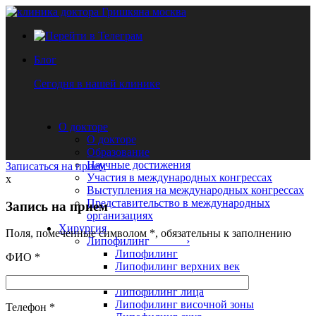
Блог
Сегодня в нашей клинике
О докторе
О докторе
Образование
Научные достижения
Записаться на прием
Участия в международных конгрессах
x
Выступления на международных конгрессах
Представительство в международных
Запись на прием
организациях
Хирургия
Поля, помеченные символом
*
, обязательны к заполнению
Липофилинг ›
Липофилинг
ФИО
*
Липофилинг верхних век
Липофилинг нижних век
Липофилинг лица
Липофилинг височной зоны
Телефон
*