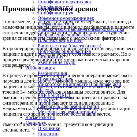
Липофилинг верхних век
Липофилинг губ
Причины ухудшения зрения
Липофилинг рук
Объемное омоложение век
Тем не менее, пластические хирурги утверждают, что иногда
Блефаропластика
возможны инциденты, когда в период реабилитации пациента
Трансконъюктивальная блефаропластика
его зрение в действительности становится хуже. Ухудшение
Исправление ошибок век
зрения специалисты связывают с несколькими факторами:
Пластика лица и шеи
Ринопластика (пластика носа)
В прооперированной области появляется отек вследствие чего
Повторная ринопластика
пациент видит предметы вокруг себя немного размыто. Но в
Липосакция
процессе реабилитации отек уменьшается и четкость зрения
Увеличение груди
возвращается.
Реабилитация
Реабилитация
В процессе проведения хирургической операции может быть
Hivamat-терапия
нарушена деятельность зрачковой мышцы, из-за чего зрение
Микротоки на аппарате Bioultimate gold
пациента также может стать немного размытым. Но уже в
Heleo 4
течение 3-4 месяцев зрачковая мышцы восстановится. Для
PRP ENDORET
быстрого решения этой проблемы пациента отправляют на
PLINEST
физиотерапию и прописывают специализированные
Сферогель для реабилитации
медикаменты. Поэтому по истечении периода реабилитации
Мелсмон для реабилитации
пациента его зрение полностью восстанавливается.
Косметология
Пациенту
Имеются противопоказания, требуется консультация
О клинике
специалиста.
Лицензии