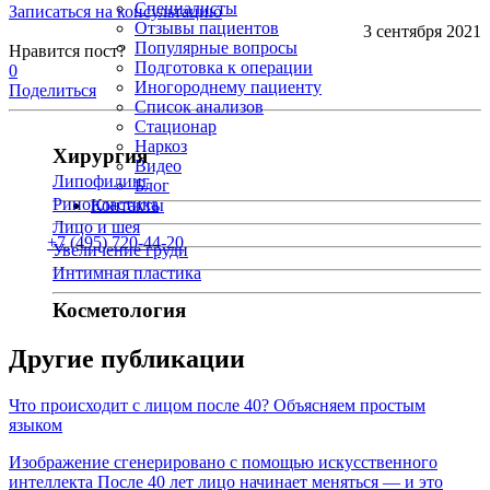
Специалисты
Записаться на консультацию
Отзывы пациентов
3 сентября 2021
Популярные вопросы
Нравится пост?
Подготовка к операции
0
Иногороднему пациенту
Поделиться
Список анализов
Стационар
Наркоз
Хирургия
Видео
Липофилинг
Блог
Ринопластика
Контакты
Лицо и шея
+7 (495) 720-44-20
Увеличение груди
Интимная пластика
Косметология
Другие публикации
Что происходит с лицом после 40? Объясняем простым
языком
Изображение сгенерировано с помощью искусственного
интеллекта После 40 лет лицо начинает меняться — и это