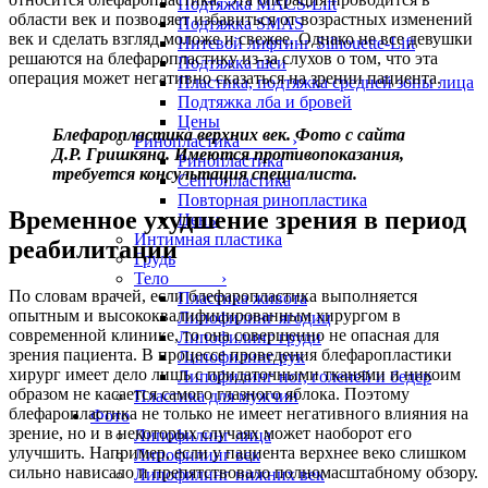
Подтяжка MACS-Lift
области век и позволяет избавиться от возрастных изменений
Подтяжка SMAS
век и сделать взгляд моложе и свежее. Однако не все девушки
Нитевой лифтинг Silhouette-Lift
решаются на блефаропластику из-за слухов о том, что эта
Подтяжка шеи
операция может негативно сказаться на зрении пациента.
Пластика, подтяжка средней зоны лица
Подтяжка лба и бровей
Цены
Блефаропластика верхних век. Фото с сайта
Ринопластика ›
Д.Р. Гришкяна. Имеются противопоказания,
Ринопластика
требуется консультация специалиста.
Септопластика
Повторная ринопластика
Временное ухудшение зрения в период
Цены
Интимная пластика
реабилитации
Грудь
Тело ›
По словам врачей, если блефаропластика выполняется
Пластика живота
опытным и высококвалифицированным хирургом в
Липофилинг ягодиц
современной клинике, то она совершенно не опасная для
Липофилинг груди
зрения пациента. В процессе проведения блефаропластики
Липофилинг рук
хирург имеет дело лишь с придаточными тканями и никоим
Липофилинг ног, голеней и бедер
образом не касается самого глазного яблока. Поэтому
Пластика для мужчин
блефаропластика не только не имеет негативного влияния на
Фото
зрение, но и в некоторых случаях может наоборот его
Липофилинг лица
улучшить. Например, если у пациента верхнее веко слишком
Липофилинг век
сильно нависало и препятствовало полномасштабному обзору.
Липофилинг нижних век