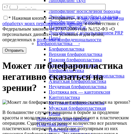
Липофилинг скул
Липофилинг щек
Липофилинг носослезной борозды
Липофилинг носогубных складок
*
Нажимая кнопку «Отправить», я
даю свое согласие на
Липофилинг подбородка
обработку моих персональных данных
, в соответствии с
Наножир/NanoFat
Федеральным законом от 27.07.2006 года №152-ФЗ «О
Липофилинг с использованием PRP
персональных данных», на условиях и для целей,
Цены
определенных в
политике конфиденциальности
Блефаропластика ›
Блефаропластика
Верхняя блефаропластика
Нижняя блефаропластика
Может ли блефаропластика
Трансконъюктивальная
блефаропластика
негативно сказаться на
Жиросохраняющая блефаропластика
Азиатская блефаропластика
зрении?
Неудачная блефаропластика
Подтяжка век — кантопексия
Кантопластика
Круговая блефаропластика
Мужская блефаропластикая
В большинстве случаев женщины в борьбе за продление
Цены
красоты и молодости своего лица прибегают к пластическим
Латеральная кантопексия
операциям. Существует огромное количество все различных
Пластика лица ›
пластических операций, к наиболее популярным из них
Пластика лица
относится блефаропластика. Эта операция проводится в