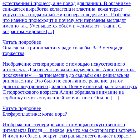
естественный процесс, а не повод для паники. В организме
снижается выработка коллагена и эластина, кожа теряет
упругость, а подкожный жир перераспределяется. Разберём,
что именно происходит и почему эти перемены выглядят
именно так. Уменьшается объём и «сползают» ткани. С
возрастом жировые […]
Читать подробнее
Она сделала ринопластику ради свадьбы. За 3 месяца до
торжества
Изображение сгенерировано с помощью искусственного
интеллекта Для невесты важна каждая деталь. Алина не стала
исключением — за три месяца до свадьбы она решилась на
ринопластику. Это было не спонтанное решение, а итог
долгого внутреннего диалога. Почему она выбрала такой путь
С подросткового возраста Алина обращала внимание на
горбинку и чуть опущенный кончик носа. Она не […]
Читать подробнее
Блефаропластика: когда пора?
Изображение сгенерировано с помощью искусственного
интеллекта Взгляд — первое, на что мы смотрим при встрече.
И именно область вокруг глаз раньше всего выдаёт возраст: