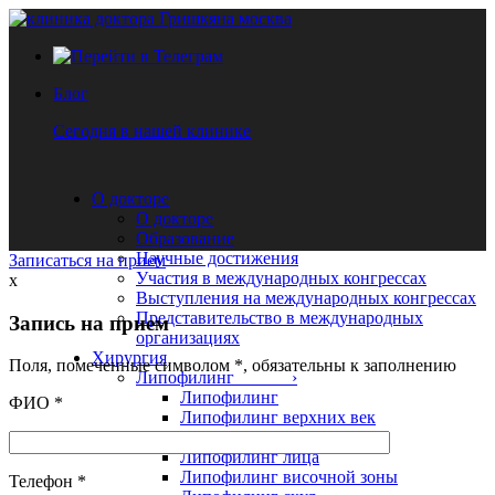
Блог
Сегодня в нашей клинике
О докторе
О докторе
Образование
Научные достижения
Записаться на прием
Участия в международных конгрессах
x
Выступления на международных конгрессах
Представительство в международных
Запись на прием
организациях
Хирургия
Поля, помеченные символом
*
, обязательны к заполнению
Липофилинг ›
Липофилинг
ФИО
*
Липофилинг верхних век
Липофилинг нижних век
Липофилинг лица
Липофилинг височной зоны
Телефон
*