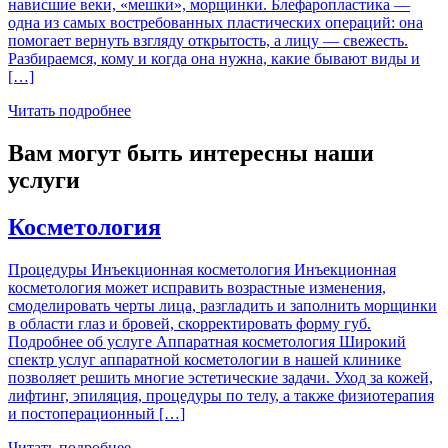
нависшие веки, «мешки», морщинки. Блефаропластика —
одна из самых востребованных пластических операций: она
помогает вернуть взгляду открытость, а лицу — свежесть.
Разбираемся, кому и когда она нужна, какие бывают виды и
[…]
Читать подробнее
Вам могут быть интересны наши
услуги
Косметология
Процедуры Инъекционная косметология Инъекционная
косметология может исправить возрастные изменения,
смоделировать черты лица, разгладить и заполнить морщинки
в области глаз и бровей, скорректировать форму губ.
Подробнее об услуге Аппаратная косметология Широкий
спектр услуг аппаратной косметологии в нашей клинике
позволяет решить многие эстетические задачи. Уход за кожей,
лифтинг, эпиляция, процедуры по телу, а также физиотерапия
и постоперационный […]
Читать подробнее