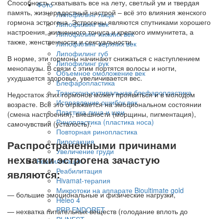
Способность схватывать все на лету, светлый ум и твердая
Фото
память, жизнерадостный настрой – всё это влияния женского
Липофилинг лица
гормона эстрогена. Эстрогены являются спутниками хорошего
Липофилинг век
настроения, жизненного тонуса и крепкого иммунитета, а
Липофилинг нижних век
также, женственности и сексуальности.
Липофилинг верхних век
Липофилинг губ
В норме, эти гормоны начинают снижаться с наступлением
Липофилинг рук
менопаузы. В связи с этим портятся волосы и ногти,
Объемное омоложение век
ухудшается здоровье, увеличивается вес.
Блефаропластика
Трансконъюктивальная блефаропластика
Недостаток этих гормонов может проявиться и в молодом
Исправление ошибок век
возрасте. Всё это отражается на эмоциональном состоянии
Пластика лица и шеи
(смена настроения), внешности (морщины, пигментация),
Ринопластика (пластика носа)
самочувствии (усталость).
Повторная ринопластика
Липосакция
Распространенными причинами
Увеличение груди
нехватки эстрогена зачастую
Реабилитация
Реабилитация
являются:
Hivamat-терапия
Микротоки на аппарате Bioultimate gold
— большие эмоциональные и физические нагрузки,
Heleo 4
PRP ENDORET
— нехватка питательных веществ (голодание вплоть до