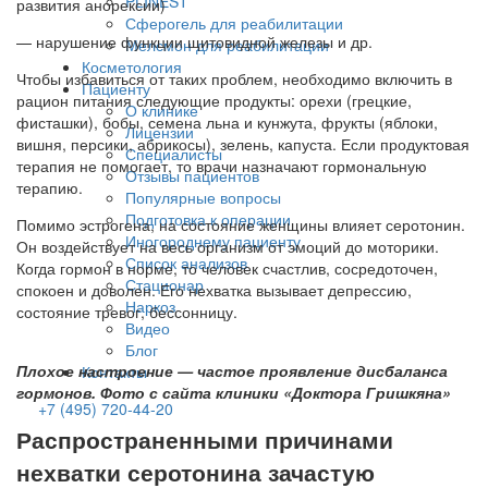
PLINEST
развития анорексии)
Сферогель для реабилитации
— нарушение функции щитовидной железы и др.
Мелсмон для реабилитации
Косметология
Чтобы избавиться от таких проблем, необходимо включить в
Пациенту
рацион питания следующие продукты: орехи (грецкие,
О клинике
фисташки), бобы, семена льна и кунжута, фрукты (яблоки,
Лицензии
вишня, персики, абрикосы), зелень, капуста. Если продуктовая
Специалисты
терапия не помогает, то врачи назначают гормональную
Отзывы пациентов
терапию.
Популярные вопросы
Подготовка к операции
Помимо эстрогена, на состояние женщины влияет серотонин.
Иногороднему пациенту
Он воздействует на весь организм от эмоций до моторики.
Список анализов
Когда гормон в норме, то человек счастлив, сосредоточен,
Стационар
спокоен и доволен. Его нехватка вызывает депрессию,
Наркоз
состояние тревог, бессонницу.
Видео
Блог
Плохое настроение — частое проявление дисбаланса
Контакты
гормонов. Фото с сайта клиники «Доктора Гришкяна»
+7 (495) 720-44-20
Распространенными причинами
нехватки серотонина зачастую