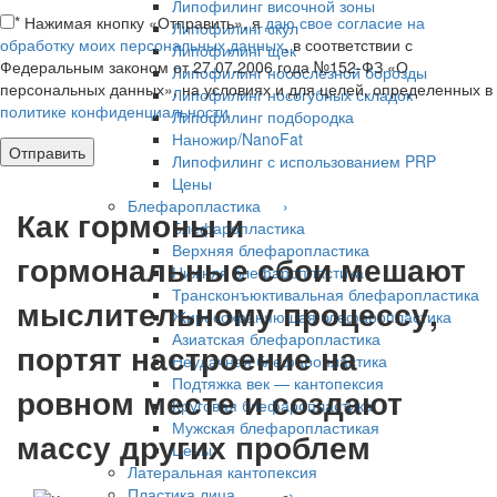
Липофилинг височной зоны
*
Нажимая кнопку «Отправить», я
даю свое согласие на
Липофилинг скул
обработку моих персональных данных
, в соответствии с
Липофилинг щек
Федеральным законом от 27.07.2006 года №152-ФЗ «О
Липофилинг носослезной борозды
персональных данных», на условиях и для целей, определенных в
Липофилинг носогубных складок
политике конфиденциальности
Липофилинг подбородка
Наножир/NanoFat
Липофилинг с использованием PRP
Цены
Блефаропластика ›
Как гормоны и
Блефаропластика
Верхняя блефаропластика
гормональные сбои мешают
Нижняя блефаропластика
Трансконъюктивальная блефаропластика
мыслительному процессу,
Жиросохраняющая блефаропластика
Азиатская блефаропластика
портят настроение на
Неудачная блефаропластика
Подтяжка век — кантопексия
ровном месте и создают
Круговая блефаропластика
Мужская блефаропластикая
массу других проблем
Цены
Латеральная кантопексия
Пластика лица ›