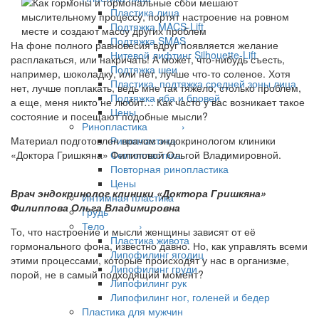
Пластика лица
Подтяжка MACS-Lift
Подтяжка SMAS
На фоне полного равновесия вдруг появляется желание
Нитевой лифтинг Silhouette-Lift
расплакаться, или накричать! А может, что-нибудь съесть,
Подтяжка шеи
например, шоколадку, или нет, лучше что-то соленое. Хотя
Пластика, подтяжка средней зоны лица
нет, лучше поплакать, ведь мне так тяжело, столько проблем,
Подтяжка лба и бровей
а еще, меня никто не любит… Как часто у вас возникает такое
Цены
состояние и посещают подобные мысли?
Ринопластика ›
Ринопластика
Материал подготовлен врачом эндокринологом клиники
Септопластика
«Доктора Гришкяна» Филиповой Ольгой Владимировной.
Повторная ринопластика
Цены
Врач эндокринолог клиники «Доктора Гришкяна»
Интимная пластика
Филиппова Ольга Владимировна
Грудь
Тело ›
То, что настроение и мысли женщины зависят от её
Пластика живота
гормонального фона, известно давно. Но, как управлять всеми
Липофилинг ягодиц
этими процессами, которые происходят у нас в организме,
Липофилинг груди
порой, не в самый подходящий момент?
Липофилинг рук
Липофилинг ног, голеней и бедер
Пластика для мужчин